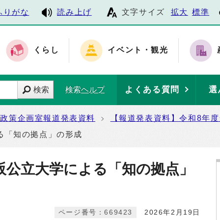
ふりがな
読み上げ
文字サイズ
拡大
標準
くらし
イベント・観光
よくある質問
選
検索
検索ヘルプ
政策企画室報道発表資料
【報道発表資料】令和8年
る「知の拠点」の形成
阪公立大学による「知の拠点」
ページ番号：669423
2026年2月19日