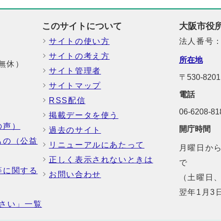
このサイトについて
大阪市役
サイトの使い方
法人番号：6
サイトの考え方
所在地
中無休）
サイト管理者
〒530-8
サイトマップ
電話
RSS配信
06-6208-
掲載データを使う
の声）
開庁時間
過去のサイト
もの（公益
リニューアルにあたって
月曜日から
正しく表示されないときは
で
等に関する
お問い合わせ
（土曜日、
翌年1月3
さい」一覧