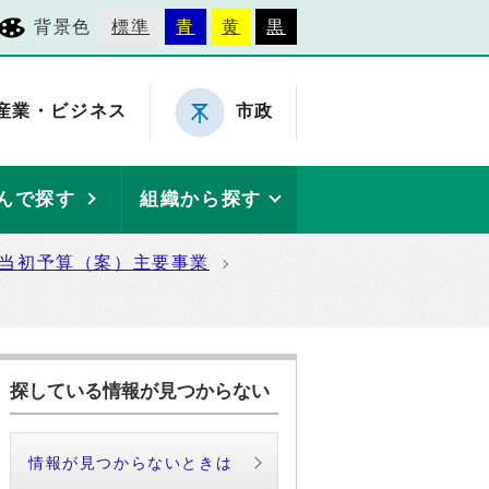
背景色
標準
青
黄
黒
産業・ビジネス
市政
んで探す
組織から探す
度当初予算（案）主要事業
探している情報が見つからない
情報が見つからないときは