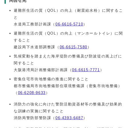
問合せ先
避難所生活の質（QOL）の向上（耐震給水栓）に関するこ
と
水道局工務部計画課（
06-6616-5710
）
避難所生活の質（
QOL
）の向上（マンホールトイレ）に関
すること
建設局下水道部調整課（
06-6615-7580
）
気候変動を踏まえた海岸堤防の整備及び防波堤の嵩上げに
関すること
大阪港湾局計画整備部計画課（
06-6615-7771
）
密集住宅市街地整備の推進に関すること
都市整備局市街地整備部住環境整備課（密集市街地整備）
（
06-6208-9633
）
消防力の強化に向けた警防活動資器材等の整備及び効果的
な訓練の実施に関すること
消防局警防部警防課（
06-4393-6487
）