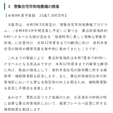
3 密集住宅市街地整備の推進
【令和8年度予算額 21億7,300万円】
大阪市は、令和3年3月策定の「密集住宅市街地整備プログラ
ム」（令和8年3月中間見直し予定）に基づき、重点対策地区約
640ヘクタールを国が定める「地震時等に著しく危険な密集市
街地」に位置付け、令和12年度末までの解消に向け、老朽木造
住宅の除却や建替支援を集中的に進めてきたところです。
これまでの取組により、重点対策地区は令和7度末で約90ヘ
クタールとなる見込みですが、令和12年度末までの確実な解消
に向け、取組の強化として、老朽木造住宅の除却費に対する補
助率・補助限度額を拡充します。また、重点対策地区以外の対
策地区においても更なる防災性の向上を図るため、補助限度額
を拡充し不燃化を促進します。
あわせて、電気火災リスク低減のため、火災発生の抑制が特
に必要な重点対策地区において、感震ブレーカー設置に対する
補助制度を創設します。