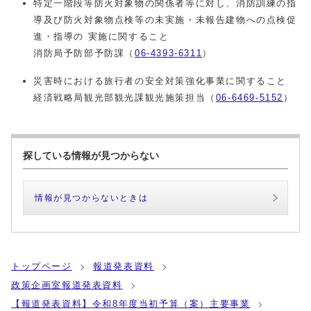
特定一階段等防火対象物の関係者等に対し、消防訓練の指
導及び防火対象物点検等の未実施・未報告建物への点検促
進・指導の 実施に関すること
消防局予防部予防課（
06-4393-6311
）
災害時における旅行者の安全対策強化事業に関すること
経済戦略局観光部観光課観光施策担当（
06-6469-5152
）
探している情報が見つからない
情報が見つからないときは
トップページ
報道発表資料
政策企画室報道発表資料
【報道発表資料】令和8年度当初予算（案）主要事業