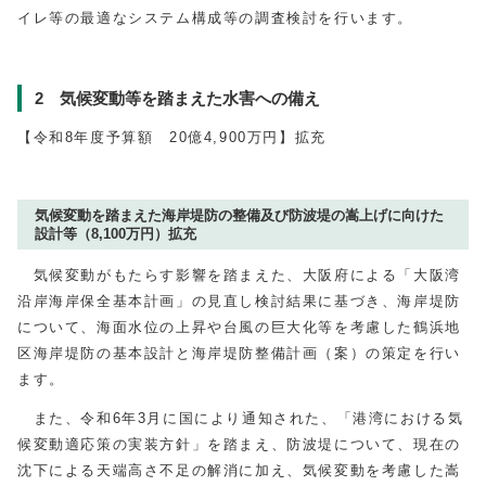
イレ等の最適なシステム構成等の調査検討を行います。
2 気候変動等を踏まえた水害への備え
【令和8年度予算額 20億4,900万円】拡充
気候変動を踏まえた海岸堤防の整備及び防波堤の嵩上げに向けた
設計等（8,100万円）拡充
気候変動がもたらす影響を踏まえた、大阪府による「大阪湾
沿岸海岸保全基本計画」の見直し検討結果に基づき、海岸堤防
について、海面水位の上昇や台風の巨大化等を考慮した鶴浜地
区海岸堤防の基本設計と海岸堤防整備計画（案）の策定を行い
ます。
また、令和6年3月に国により通知された、「港湾における気
候変動適応策の実装方針」を踏まえ、防波堤について、現在の
沈下による天端高さ不足の解消に加え、気候変動を考慮した嵩