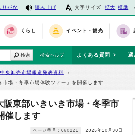
ふりがな
読み上げ
文字サイズ
拡大
標準
くらし
イベント・観光
よくある質問
選
検索
検索ヘルプ
中央卸売市場報道発表資料
き市場・冬季市場体験ツアー」を開催します
大阪東部いきいき市場・冬季市
開催します
ページ番号：660221
2025年10月30日