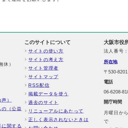
このサイトについて
大阪市役
サイトの使い方
法人番号：6
サイトの考え方
所在地
中無休）
サイト管理者
〒530-8
サイトマップ
電話
RSS配信
06-6208-
掲載データを使う
の声）
開庁時間
過去のサイト
もの（公益
リニューアルにあたって
月曜日から
正しく表示されないときは
で
等に関する