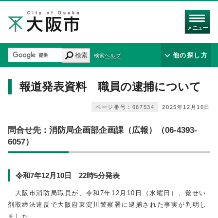
メニュー
検索
他の探し方
検索ヘルプ
報道発表資料 職員の逮捕について
ページ番号：667534
2025年12月10日
問合せ先：消防局企画部企画課（広報）（06-4393-
6057）
令和7年12月10日 22時5分発表
大阪市消防局職員が、令和7年
12
月10日（水曜日）、覚せい
剤取締法違反で大阪府東淀川警察署に逮捕された事実が判明し
ました。