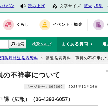
ふりがな
読み上げ
文字サイズ
拡大
標準
くらし
イベント・観光
よくある質問
選
検索
検索ヘルプ
消防局報道発表資料
報道発表資料 職員の不祥事に
員の不祥事について
ページ番号：669660
2025年12月26日
広報）（06-4393-6057）