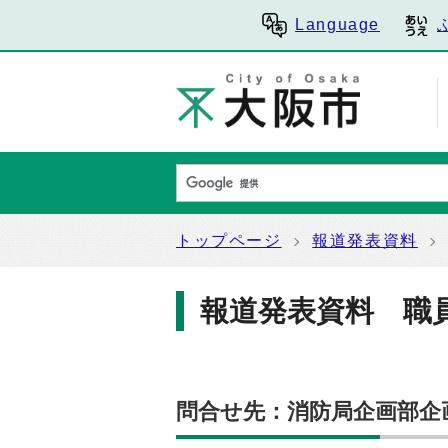
Language
トップページ
報道発表資料
報道発表資料 職
問合せ先：消防局企画部企画課（