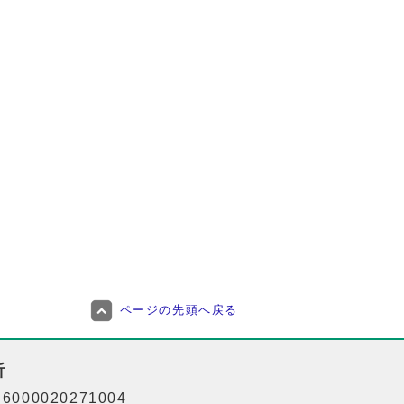
ページの先頭へ戻る
所
000020271004