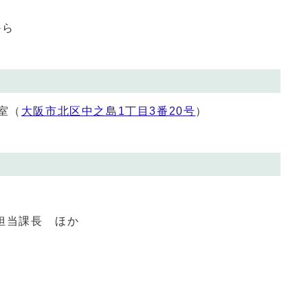
から
室（
大阪市北区中之島1丁目3番20号
）
担当課長 ほか