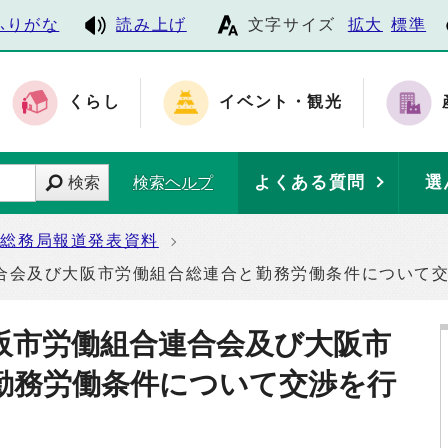
ふりがな
読み上げ
文字サイズ
拡大
標準
くらし
イベント・観光
よくある質問
選
検索
検索ヘルプ
総務局報道発表資料
合会及び大阪市労働組合総連合と勤務労働条件について
阪市労働組合連合会及び大阪市
勤務労働条件について交渉を行