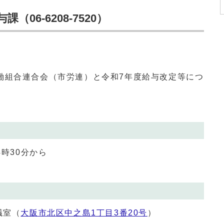
06‐6208‐7520）
組合連合会（市労連）と令和7年度給与改定等につ
4時30分から
議室（
大阪市北区中之島1丁目3番20号
）