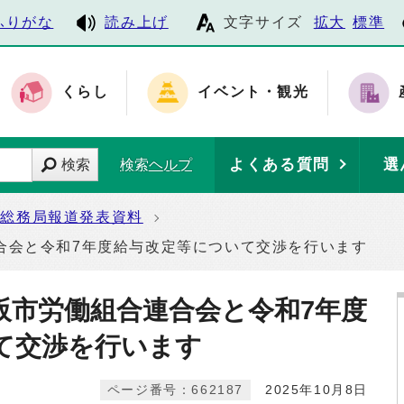
ふりがな
読み上げ
文字サイズ
拡大
標準
くらし
イベント・観光
よくある質問
選
検索
検索ヘルプ
総務局報道発表資料
合会と令和7年度給与改定等について交渉を行います
阪市労働組合連合会と令和7年度
て交渉を行います
ページ番号：662187
2025年10月8日