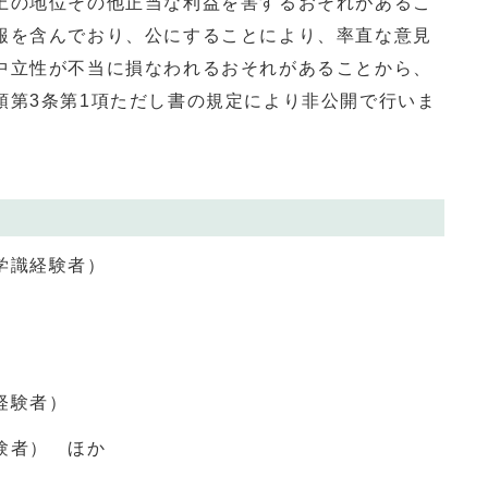
上の地位その他正当な利益を害するおそれがあるこ
報を含んでおり、公にすることにより、率直な意見
中立性が不当に損なわれるおそれがあることから、
領第3条第1項ただし書の規定により非公開で行いま
学識経験者）
）
）
経験者）
験者） ほか