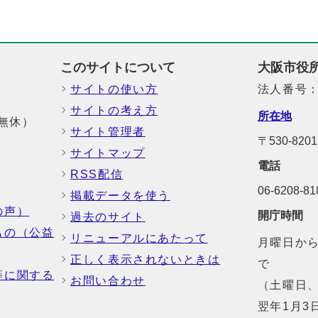
このサイトについて
大阪市役
サイトの使い方
法人番号：6
サイトの考え方
所在地
中無休）
サイト管理者
〒530-8
サイトマップ
電話
RSS配信
06-6208-
掲載データを使う
の声）
開庁時間
過去のサイト
もの（公益
リニューアルにあたって
月曜日から
正しく表示されないときは
で
等に関する
お問い合わせ
（土曜日、
翌年1月3