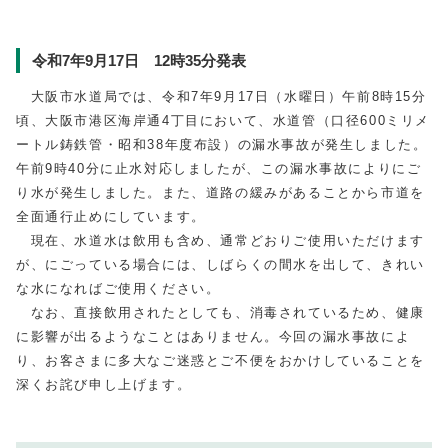
令和7年9⽉17⽇ 12時35分発表
大阪市水道局では、令和7年9月17日（水曜日）午前8時15分
頃、大阪市港区海岸通4丁目において、水道管（口径600ミリメ
ートル鋳鉄管・昭和38年度布設）の漏水事故が発生しました。
午前9時40分に止水対応しましたが、この漏水事故によりにご
り水が発生しました。また、道路の緩みがあることから市道を
全面通行止めにしています。
現在、水道水は飲用も含め、通常どおりご使用いただけます
が、にごっている場合には、しばらくの間水を出して、きれい
な水になればご使用ください。
なお、直接飲用されたとしても、消毒されているため、健康
に影響が出るようなことはありません。今回の漏水事故によ
り、お客さまに多大なご迷惑とご不便をおかけしていることを
深くお詫び申し上げます。