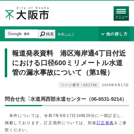
メニュー
検索
他の探し方
検索ヘルプ
報道発表資料 港区海岸通4丁目付近
における口径600ミリメートル水道
管の漏水事故について（第1報）
ページ番号：661796
2025年9月17日
問合せ先︓⽔道局西部水道センター（06-6531-9214）
本件については、令和7年9月17日14時20分に一部訂正し、
掲載しております。訂正箇所については、別途
訂正発表
をご参
照ください。