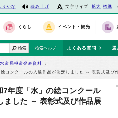
ふりがな
読み上げ
文字サイズ
拡大
標準
くらし
イベント・観光
よくある質問
選
検索
検索ヘルプ
水道局報道発表資料
絵コンクールの入選作品が決定しました ～ 表彰式及び
和7年度「水」の絵コンクール
ました ～ 表彰式及び作品展