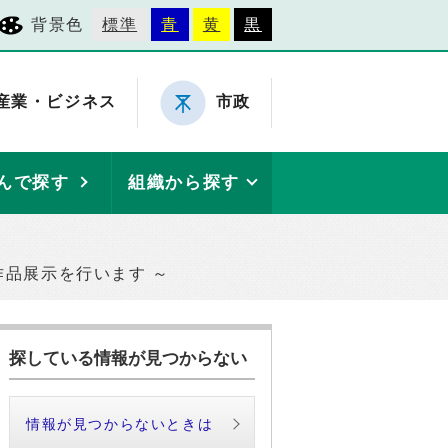
背景色
標準
青
黄
黒
産業・ビジネス
市政
んで探す
組織から探す
作品展示を行います ～
探している情報が見つからない
情報が見つからないときは