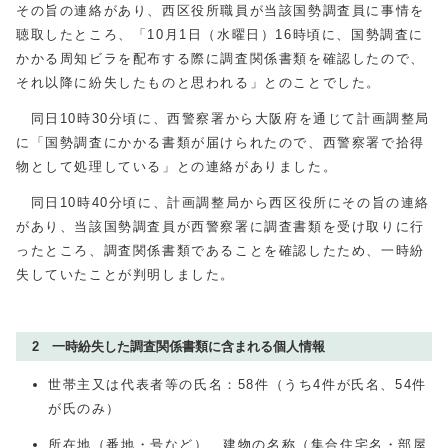
その旨の連絡があり、西区役所職員が当該国勢調査員に事情を
聴取したところ、「10月1日（水曜日）16時頃に、国勢調査に
かかる周知ビラを配布する際に調査関係書類を確認したので、
それ以降に紛失したものと思われる」とのことでした。
同日10時30分頃に、西警察署から大阪府を通じて計画調整局
に「国勢調査にかかる書類が届けられたので、西警察署で拾得
物として処理している」との連絡がありました。
同日10時40分頃に、計画調整局から西区役所にその旨の連絡
があり、当該国勢調査員が西警察署に調査書類を受け取りに行
ったところ、調査関係書類であることを確認したため、一時紛
失していたことが判明しました。
2 一時紛失した調査関係書類に含まれる個人情報
世帯主又は代表者等の氏名：58件（うち4件が氏名、54件
が氏のみ）
所在地（番地・号など）、建物の名称（集合住宅名・部屋