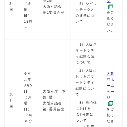
館1階
ジ
2
（金
（2）シビッ
大阪府議会
回
曜
クテックと
第1委員会室
をご
日）
の連携につ
覧く
13時
いて
ださ
～
い。
（1）大阪ス
マートシテ
ィ戦略会議
について
（2）大阪に
令和
大阪
おけるスマ
元年
府ホ
ートシティ
8月5
ーム
戦略につい
日
大阪府庁 本
ペー
第
て
（月
館1階
ジ
1
（3）自治体
曜
大阪府議会
回
における
日）
第1委員会室
をご
ICT推進に
13時
覧く
ついて
30分
ださ
・四條