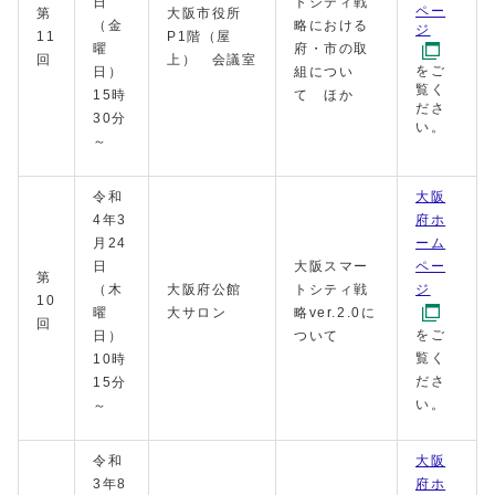
日
トシティ戦
ペー
第
大阪市役所
（金
略における
ジ
11
P1階（屋
曜
府・市の取
回
上） 会議室
をご
日）
組につい
覧く
15時
て ほか
ださ
30分
い。
～
令和
大阪
4年3
府ホ
月24
ーム
日
大阪スマー
ペー
第
（木
大阪府公館
トシティ戦
ジ
10
曜
大サロン
略ver.2.0に
回
をご
日）
ついて
覧く
10時
ださ
15分
い。
～
令和
大阪
3年8
府ホ