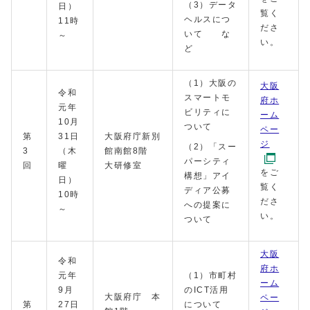
（3）データ
日）
覧く
ヘルスにつ
11時
ださ
いて な
～
い。
ど
（1）大阪の
大阪
令和
スマートモ
府ホ
元年
ビリティに
ーム
10月
ついて
ペー
第
31日
大阪府庁新別
ジ
（2）「スー
3
（木
館南館8階
パーシティ
回
曜
大研修室
をご
構想」アイ
日）
覧く
ディア公募
10時
ださ
への提案に
～
い。
ついて
大阪
令和
府ホ
元年
（1）市町村
ーム
9月
のICT活用
大阪府庁 本
ペー
第
27日
について