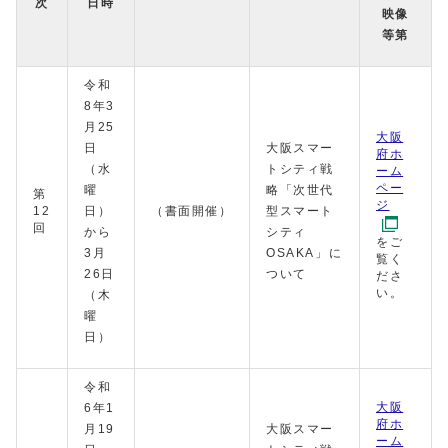
次
日時
映像
等第
令和
8年3
月25
大阪
日
⼤阪スマー
府ホ
（水
トシティ戦
ーム
ペー
曜
略「次世代
第
ジ
12
日）
（書面開催）
型スマート
回
から
シティ
をご
3月
OSAKA」に
覧く
26日
ついて
ださ
い。
（木
曜
日）
令和
大阪
6年1
府ホ
月19
大阪スマー
ーム