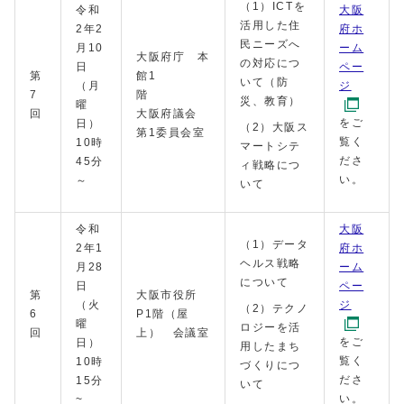
（1）ICTを
令和
大阪
活用した住
2年2
府ホ
民ニーズへ
月10
ーム
大阪府庁 本
の対応につ
日
ペー
第
館1
いて（防
（月
ジ
7
階
災、教育）
曜
回
大阪府議会
をご
日）
（2）大阪ス
第1委員会室
覧く
10時
マートシテ
ださ
45分
ィ戦略につ
い。
～
いて
令和
大阪
（1）データ
2年1
府ホ
ヘルス戦略
月28
ーム
について
日
ペー
第
大阪市役所
（火
ジ
（2）テクノ
6
P1階（屋
曜
ロジーを活
回
上） 会議室
をご
日）
用したまち
覧く
10時
づくりにつ
ださ
15分
いて
い。
~