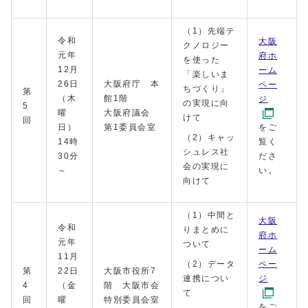
（1）先端テ
令和
大阪
クノロジー
元年
府ホ
を使った
12月
ーム
「楽しいま
26日
大阪府庁 本
ペー
ちづくり」
第
（木
館1階
ジ
の実現に向
5
曜
大阪府議会
けて
回
日）
第1委員会室
をご
（2）キャッ
14時
覧く
シュレス社
30分
ださ
会の実現に
～
い。
向けて
（1）中間と
大阪
令和
りまとめに
府ホ
元年
ついて
ーム
11月
（2）データ
ペー
第
22日
大阪市役所7
連携につい
ジ
4
（金
階 大阪市会
て
回
曜
特別委員会室
をご