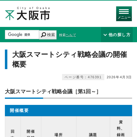
メニュー
検索
他の探し方
検索ヘルプ
大阪スマートシティ戦略会議の開催
概要
ページ番号：476391
2026年4月3日
大阪スマートシティ戦略会議［第1回～］
開催概要
資
料、
回
開催
場所
議題
録画