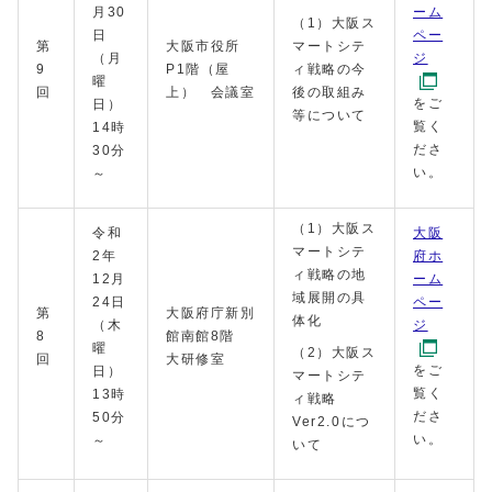
月30
ーム
（1）大阪ス
日
ペー
第
大阪市役所
マートシテ
（月
ジ
9
P1階（屋
ィ戦略の今
曜
回
上） 会議室
後の取組み
をご
日）
等について
覧く
14時
ださ
30分
い。
～
（1）大阪ス
令和
大阪
マートシテ
2年
府ホ
ィ戦略の地
12月
ーム
域展開の具
24日
ペー
第
大阪府庁新別
体化
（木
ジ
8
館南館8階
曜
（2）大阪ス
回
大研修室
をご
日）
マートシテ
覧く
13時
ィ戦略
ださ
50分
Ver2.0につ
い。
～
いて