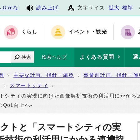
ふりがな
読み上げ
文字サイズ
拡大
標準
くらし
イベント・観光
よくある質問
選
検索
検索ヘルプ
例
主要な計画、指針・施策
事業別計画、指針・施
ィ
スマートシティ
ートシティの実現に向けた画像解析技術の利活用にかかる連
QoL向上へ-
ネクトと「スマートシティの実
析技術の利活用にかかる連携協