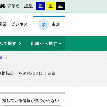
背景色
標準
青
黄
黒
産業・ビジネス
市政
んで探す
組織から探す
策
携協定」を締結-DXによる都
探している情報が見つからない