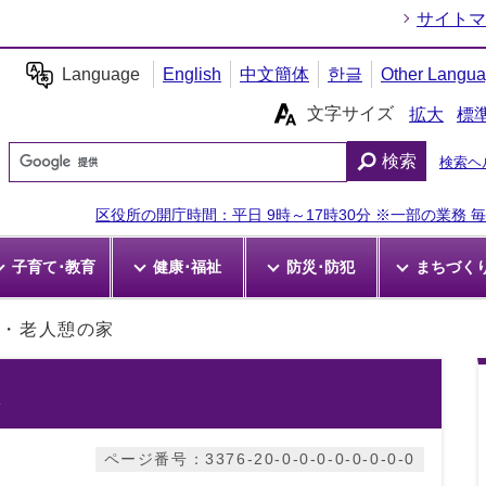
サイトマ
Language
English
中文簡体
한글
Other Langu
文字サイズ
拡大
標
検索
検索ヘ
区役所の開庁時間：平日 9時～17時30分 ※一部の業務 毎週
子育て･教育
健康･福祉
防災･防犯
まちづく
館・老人憩の家
ページ番号：3376-20-0-0-0-0-0-0-0-0