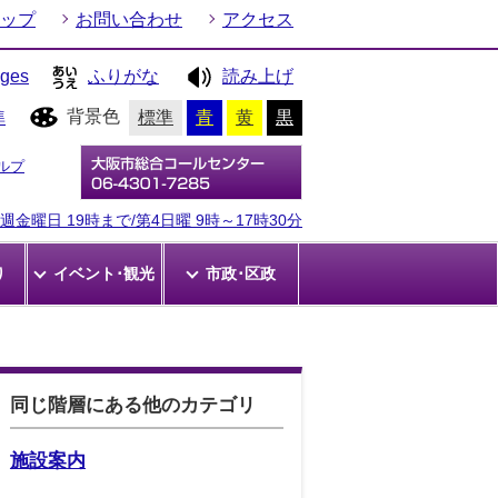
ップ
お問い合わせ
アクセス
ages
ふりがな
読み上げ
背景色
準
標準
青
黄
黒
ルプ
金曜日 19時まで/第4日曜 9時～17時30分
り
イベント･観光
市政･区政
同じ階層にある他のカテゴリ
施設案内