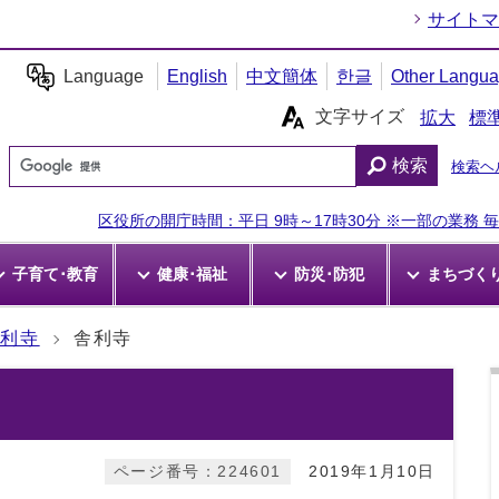
サイトマ
Language
English
中文簡体
한글
Other Langu
文字サイズ
拡大
標
検索
検索ヘ
区役所の開庁時間：平日 9時～17時30分 ※一部の業務 毎週
子育て･教育
健康･福祉
防災･防犯
まちづく
舎利寺
舎利寺
ページ番号：224601
2019年1月10日