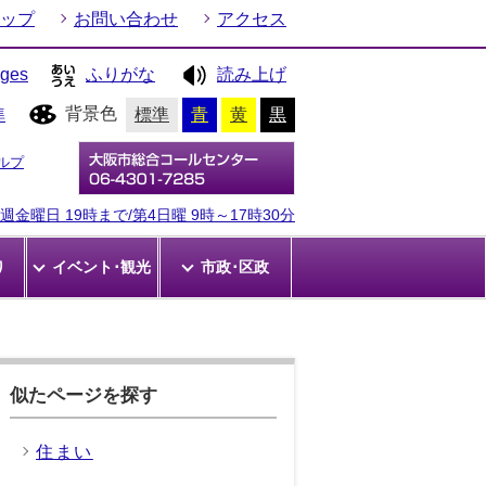
ップ
お問い合わせ
アクセス
ages
ふりがな
読み上げ
背景色
準
標準
青
黄
黒
ルプ
金曜日 19時まで/第4日曜 9時～17時30分
り
イベント･観光
市政･区政
似たページを探す
住まい