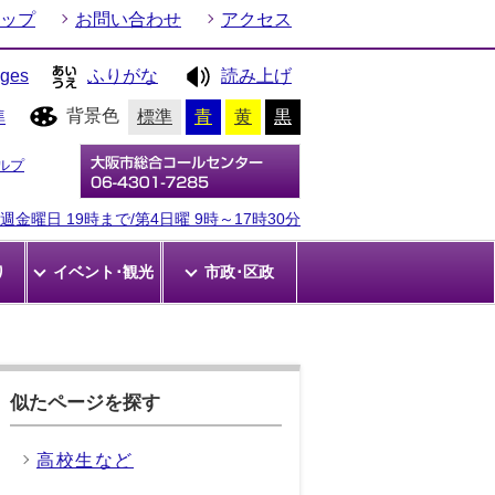
ップ
お問い合わせ
アクセス
ages
ふりがな
読み上げ
背景色
準
標準
青
黄
黒
ルプ
金曜日 19時まで/第4日曜 9時～17時30分
り
イベント･観光
市政･区政
似たページを探す
高校生など