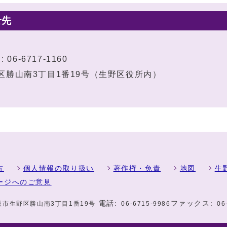
せ先
 06-6717-1160
生野区勝山南3丁目1番19号（生野区役所内）
方
個人情報の取り扱い
著作権・免責
地図
生
ージへのご意見
電話:
ファックス:
大阪市生野区勝山南3丁目1番19号
06-6715-9986
06