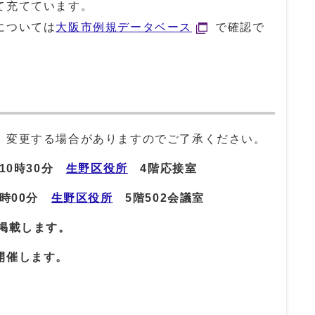
て充てています。
については
大阪市例規データベース
で確認で
、変更する場合がありますのでご了承ください。
10時30分
生野区役所
4
階応接室
時00分
生野区役所
5
階502会議室
掲載します。
開催します。