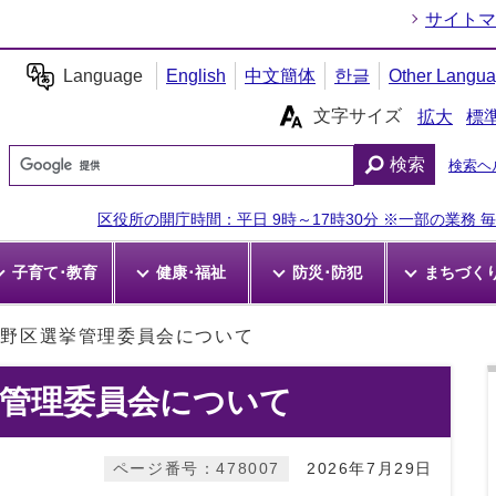
サイトマ
Language
English
中文簡体
한글
Other Langu
文字サイズ
拡大
標
検索
検索ヘ
区役所の開庁時間：平日 9時～17時30分 ※一部の業務 毎週
子育て･教育
健康･福祉
防災･防犯
まちづく
生野区選挙管理委員会について
挙管理委員会について
ページ番号：478007
2026年7月29日