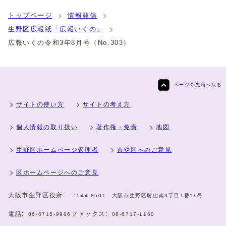
トップページ
情報発信
生野区広報紙「広報いくの」
広報いくの令和3年8月号（No.303）
ページの先頭へ戻る
サイトの使い方
サイトの考え方
個人情報の取り扱い
著作権・免責
地図
生野区ホームページ管理者
市や区へのご意見
区ホームページへのご意見
大阪市生野区役所
〒544-8501 大阪市生野区勝山南3丁目1番19号
電話:
ファックス:
06-6715-9986
06-6717-1160