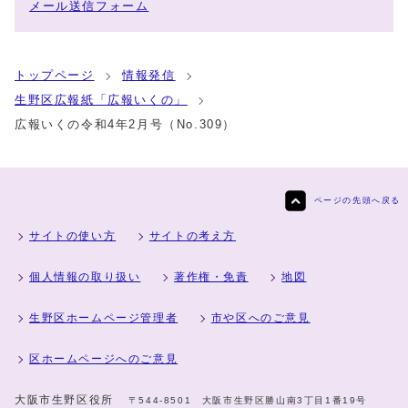
メール送信フォーム
トップページ
情報発信
生野区広報紙「広報いくの」
広報いくの令和4年2月号（No.309）
ページの先頭へ戻る
サイトの使い方
サイトの考え方
個人情報の取り扱い
著作権・免責
地図
生野区ホームページ管理者
市や区へのご意見
区ホームページへのご意見
大阪市生野区役所
〒544-8501 大阪市生野区勝山南3丁目1番19号