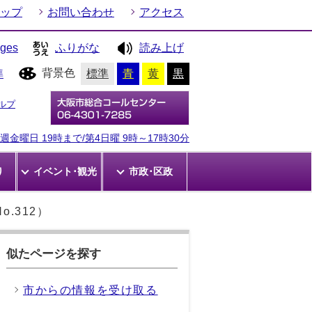
ップ
お問い合わせ
アクセス
ages
ふりがな
読み上げ
背景色
準
標準
青
黄
黒
ルプ
金曜日 19時まで/第4日曜 9時～17時30分
り
イベント･観光
市政･区政
.312）
似たページを探す
市からの情報を受け取る