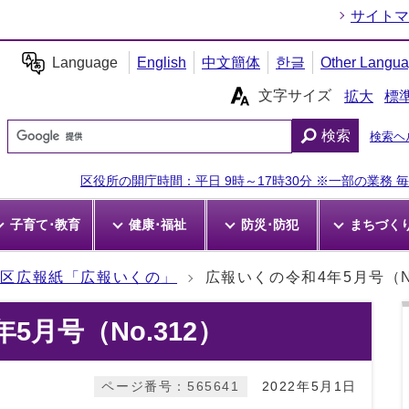
サイトマ
Language
English
中文簡体
한글
Other Langu
文字サイズ
拡大
標
検索
検索ヘ
区役所の開庁時間：平日 9時～17時30分 ※一部の業務 毎週
子育て･教育
健康･福祉
防災･防犯
まちづく
野区広報紙「広報いくの」
広報いくの令和4年5月号（No
5月号（No.312）
ページ番号：565641
2022年5月1日