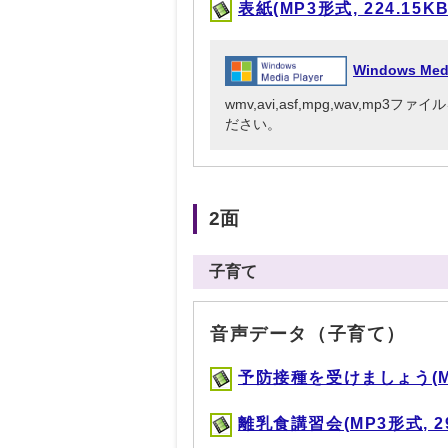
表紙(MP3形式, 224.15KB
Windows Me
wmv,avi,asf,mpg,wav,mp
ださい。
2面
子育て
音声データ（子育て）
予防接種を受けましょう(MP3
離乳食講習会(MP3形式, 29