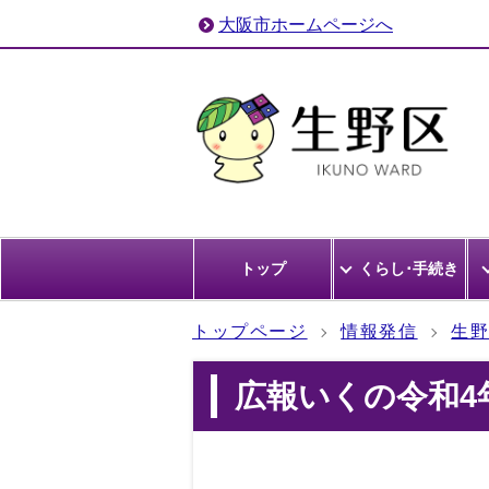
大阪市ホームページへ
トップ
くらし･手続き
トップページ
情報発信
生
広報いくの令和4年