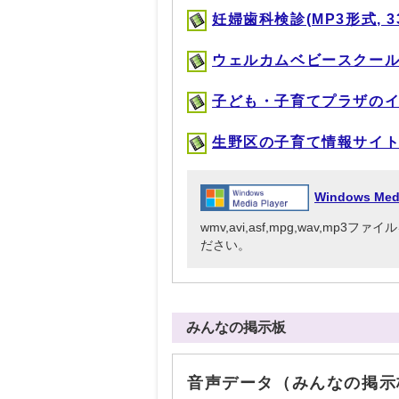
妊婦歯科検診(MP3形式, 33
ウェルカムベビースクール（妊
子ども・子育てプラザのイベン
生野区の子育て情報サイト「い
Windows Me
wmv,avi,asf,mpg,wav,mp
ださい。
みんなの掲示板
音声データ（みんなの掲示