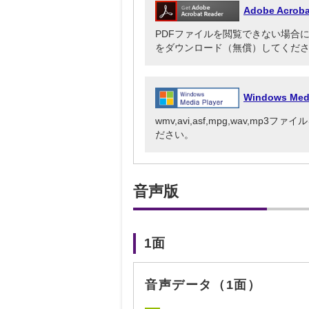
Adobe Acr
PDFファイルを閲覧できない場合には、Ado
をダウンロード（無償）してくだ
Windows Me
wmv,avi,asf,mpg,wav,mp
ださい。
音声版
1面
音声データ（1面）