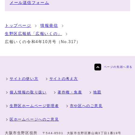
メール送信フォーム
トップページ
情報発信
生野区広報紙「広報いくの」
広報いくの令和4年10月号（No.317）
ページの先頭へ戻る
サイトの使い方
サイトの考え方
個人情報の取り扱い
著作権・免責
地図
生野区ホームページ管理者
市や区へのご意見
区ホームページへのご意見
大阪市生野区役所
〒544-8501 大阪市生野区勝山南3丁目1番19号