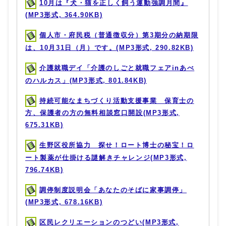
10月は『犬・猫を正しく飼う運動強調月間』
(MP3形式, 364.90KB)
個人市・府民税（普通徴収分）第3期分の納期限
は、10月31日（月）です。(MP3形式, 290.82KB)
介護就職デイ「介護のしごと就職フェアinあべ
のハルカス」(MP3形式, 801.84KB)
持続可能なまちづくり活動支援事業 保育士の
方、保護者の方の無料相談窓口開設(MP3形式,
675.31KB)
生野区役所協力 探せ！ロート博士の秘宝！ロ
ート製薬が仕掛ける謎解きチャレンジ(MP3形式,
796.74KB)
調停制度説明会「あなたのそばに家事調停」
(MP3形式, 678.16KB)
区民レクリエーションのつどい(MP3形式,