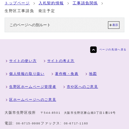
トップページ
入札契約情報
工事請負関係
生野区工事請負 発注予定
このページへの別ルート
表示
ページの先頭へ戻る
サイトの使い方
サイトの考え方
個人情報の取り扱い
著作権・免責
地図
生野区ホームページ管理者
市や区へのご意見
区ホームページへのご意見
大阪市生野区役所
〒544-8501 大阪市生野区勝山南3丁目1番19号
電話:
ファックス:
06-6715-9986
06-6717-1160