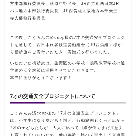
方本部執行委員長、筋原生野区長、JR西労組西日本JR
バス地方本部執行委員長、JR西労組大阪地方本部天王
寺支部執行委員長
この度、こくみん共済coop様の
7
才の交通安全プロジェク
トを通じて、西日本旅客鉄道労働組合（
JR
西労組）様か
ら横断旗をご寄付いただき、寄贈式を行いました。
いただいた横断旗は、生野区の小学校・義務教育学校の通
学路の安全対策に活用させていただきます。
本当にありがとうございます！
7才の交通安全プロジェクトについて
こくみん共済coop様の「7才の交通安全プロジェクト」
は、小学生になり友だちも増え、行動範囲もぐっと広がる
7才の子どもたちが、大人に比べて目線が低くまだ注意力
も育まれていないため、他の年齢に比べて突出して交通事