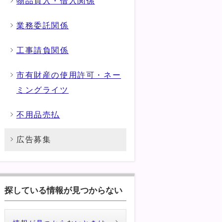
物品買入・借入関係
業務委託関係
工事請負関係
市有財産の使用許可・ネー
ミングライツ
不用品売払
広告募集
探している情報が見つからない