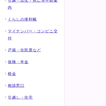
引越・出生・死亡等手続案
内
くらしの便利帳
マイナンバー・コンビニ交
付
戸籍・住民票など
保険・年金
税金
相談窓口
引越し・住宅