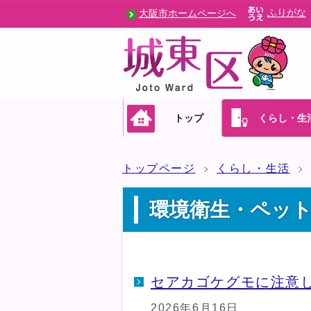
ふりがな
大阪市ホームページへ
トップ
くらし・生
トップページ
くらし・生活
環境衛生・ペッ
セアカゴケグモに注意
2026年6月16日