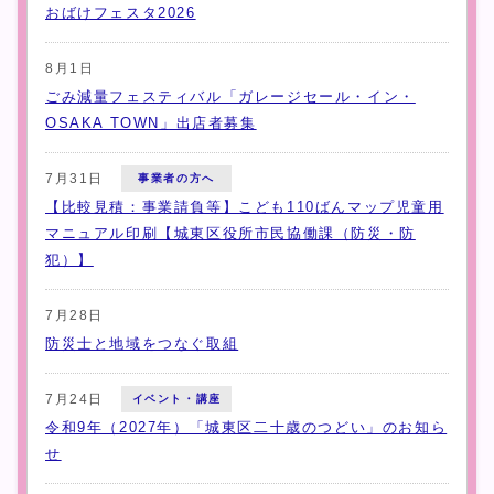
おばけフェスタ2026
8月1日
ごみ減量フェスティバル「ガレージセール・イン・
OSAKA TOWN」出店者募集
7月31日
事業者の方へ
【比較見積：事業請負等】こども110ばんマップ児童用
マニュアル印刷【城東区役所市民協働課（防災・防
犯）】
7月28日
防災士と地域をつなぐ取組
7月24日
イベント・講座
令和9年（2027年）「城東区二十歳のつどい」のお知ら
せ