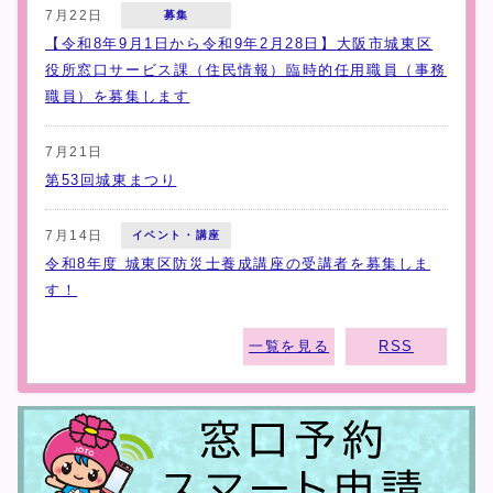
7月22日
募集
【令和8年9月1日から令和9年2月28日】大阪市城東区
役所窓口サービス課（住民情報）臨時的任用職員（事務
職員）を募集します
7月21日
第53回城東まつり
7月14日
イベント・講座
令和8年度 城東区防災士養成講座の受講者を募集しま
す！
一覧を見る
RSS
城東区からのお知らせ