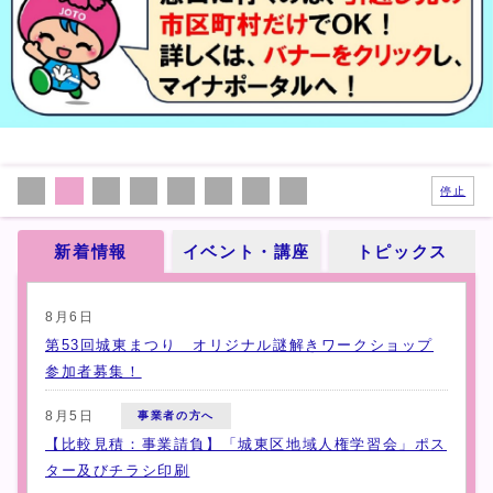
停止
新着情報
イベント・講座
トピックス
新着情報
8月6日
第53回城東まつり オリジナル謎解きワークショップ
参加者募集！
8月5日
事業者の方へ
【比較見積：事業請負】「城東区地域人権学習会」ポス
ター及びチラシ印刷