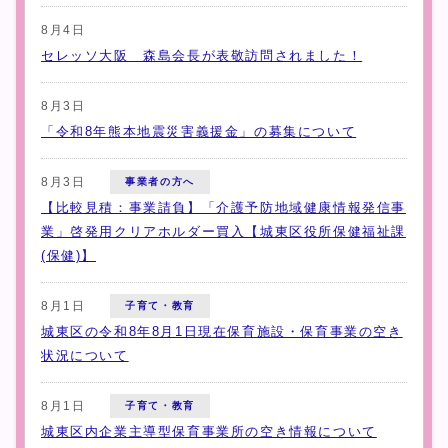
8月4日
セレッソ大阪 森島会長が表敬訪問されました！
8月3日
「令和8年熊本地震災害義援金」の募集について
8月3日
事業者の方へ
【比較見積：事業請負】「介護予防地域健康情報発信事
業」啓発用クリアホルダー買入【城東区役所保健福祉課
(保健)】
8月1日
子育て・教育
城東区の令和8年8月1日現在保育施設・保育事業の空き
状況について
8月1日
子育て・教育
城東区内企業主導型保育事業所の空き情報について