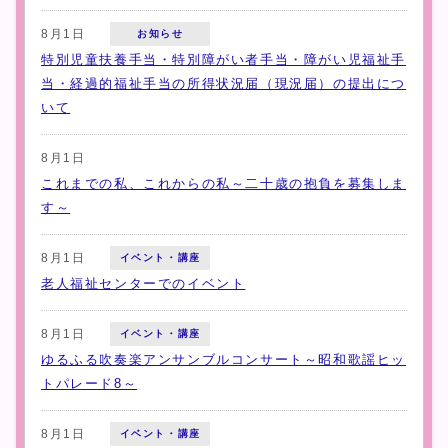
8月1日
お知らせ
特別児童扶養手当・特別障がい者手当・障がい児福祉手
当・経過的福祉手当の所得状況届（現況届）の提出につ
いて
8月1日
これまでの私、これからの私～二十歳の抱負を募集しま
す～
8月1日
イベント・講座
老人福祉センターでのイベント
8月1日
イベント・講座
ゆるふる吹奏楽アンサンブルコンサート～昭和歌謡ヒッ
トパレード8～
8月1日
イベント・講座