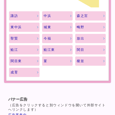
諏訪
中浜
森之宮
東中浜
城東
鴫野
聖賢
今福
放出
鯰江
鯰江東
関目
関目東
菫
榎並
成育
バナー広告
（広告をクリックすると別ウィンドウを開いて外部サイト
へリンクします）
広告募集中