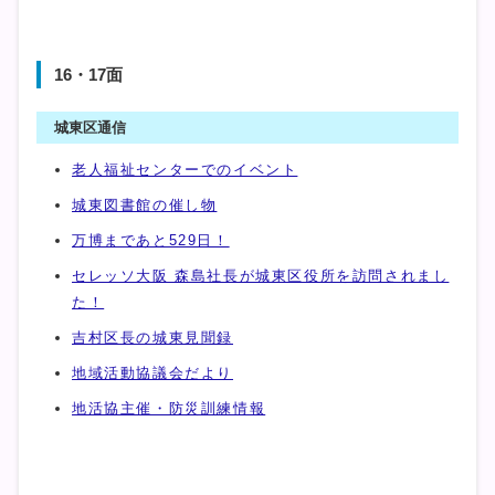
16・17面
城東区通信
老人福祉センターでのイベント
城東図書館の催し物
万博まであと529日！
セレッソ大阪 森島社長が城東区役所を訪問されまし
た！
吉村区長の城東見聞録
地域活動協議会だより
地活協主催・防災訓練情報