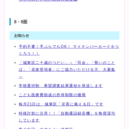
8・9面
お知らせ
予約不要！手ぶらでもOK！ マイナンバーカードをつ
くろう！！
「城東区二十歳のつどい」～「司会」「誓いのこと
ば」「花束受領者」にご協力いただける方、大募集
～
学校選択制 希望調査結果通知を発送します
こども医療費助成の所得制限の撤廃
毎月21日は、城東区「災害に備える日」です
特殊詐欺に注意！！「自動通話録音機」を無償貸与
しています