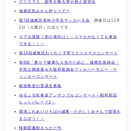
クリスマス、新年を飾る寄せ植え講習会
城東区民みかん狩りツアー
第7回城東区長杯小学生サッカー大会
開催日は12月
2日（土曜日）の誤りです
スマホ講座（初心者向け）～スマホがなくても参加
できる！！～
第14回城東区わくわく子育てクリスマスコンサート
第8回「豊かで健康な人生のために」城東区医師会・
市民公開講座＆大阪府医師会フィルハーモニー・ウ
ィンターコンサート
能楽教室の受講生募集
ゆるふる吹奏楽アンサンブルコンサート～昭和歌謡
ヒットパレード2～
環境ふれあいひろばin城東～たのしくあそんで環境を
まなぼう！～
移動図書館まちかど号