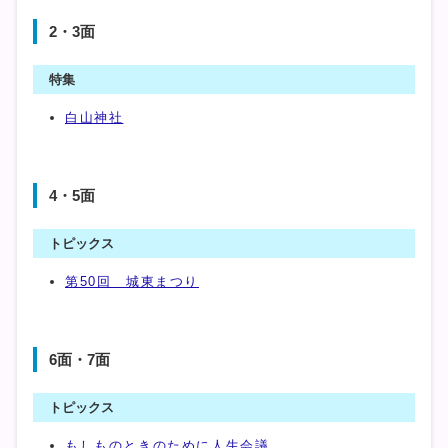
2・3面
特集
白山神社
4・5面
トピックス
第50回 城東まつり
6面・7面
トピックス
もしものときのために人生会議