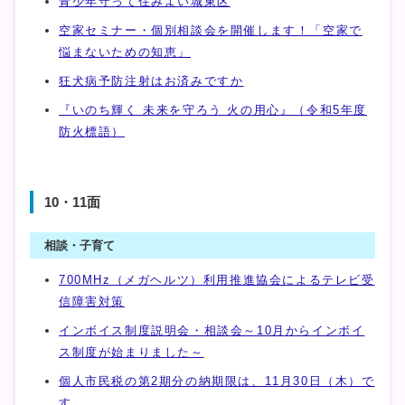
青少年守って住みよい城東区
空家セミナー・個別相談会を開催します！「空家で
悩まないための知恵」
狂犬病予防注射はお済みですか
『いのち輝く 未来を守ろう 火の用心』（令和5年度
防火標語）
10・11面
相談・子育て
700MHz（メガヘルツ）利用推進協会によるテレビ受
信障害対策
インボイス制度説明会・相談会～10月からインボイ
ス制度が始まりました～
個人市民税の第2期分の納期限は、11月30日（木）で
す