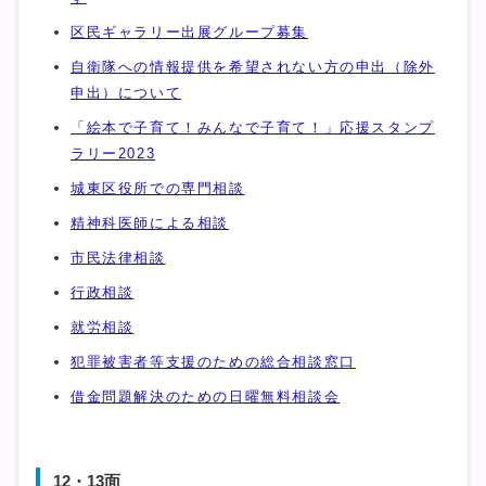
区民ギャラリー出展グループ募集
自衛隊への情報提供を希望されない方の申出（除外
申出）について
「絵本で子育て！みんなで子育て！」応援スタンプ
ラリー2023
城東区役所での専門相談
精神科医師による相談
市民法律相談
行政相談
就労相談
犯罪被害者等支援のための総合相談窓口
借金問題解決のための日曜無料相談会
12・13面