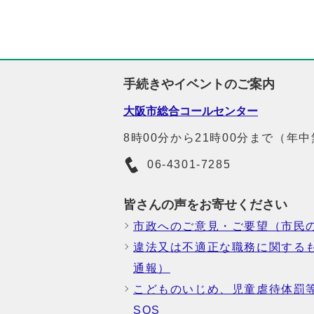
手続きやイベントのご案内
大阪市総合コールセンター
8時00分から21時00分まで（年
06-4301-7285
皆さんの声をお寄せください
市政へのご意見・ご要望（市民
違法又は不適正な職務に関する
通報）
こどものいじめ、児童虐待体罰
SOS