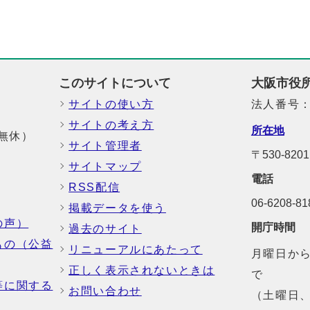
このサイトについて
大阪市役
サイトの使い方
法人番号：6
サイトの考え方
所在地
中無休）
サイト管理者
〒530-82
サイトマップ
電話
RSS配信
06-6208-
掲載データを使う
の声）
開庁時間
過去のサイト
もの（公益
リニューアルにあたって
月曜日から
正しく表示されないときは
で
等に関する
お問い合わせ
（土曜日、