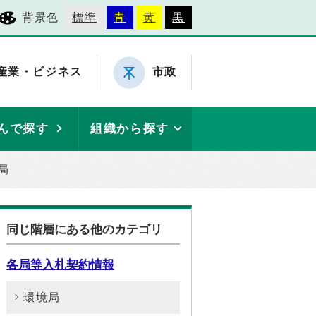
背景色
標準
青
黄
黒
産業・ビジネス
市政
んで探す
組織から探す
局
同じ階層にある他のカテゴリ
各局等入札契約情報
環境局