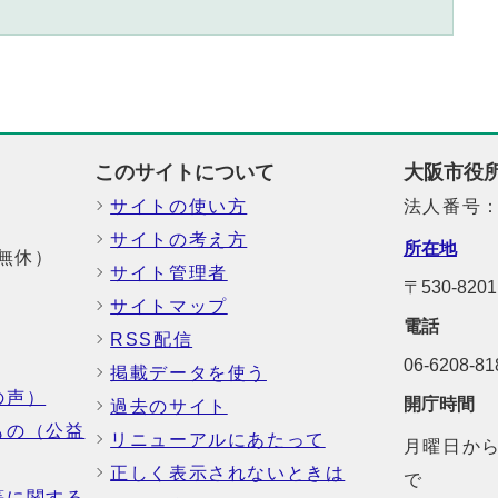
このサイトについて
大阪市役
サイトの使い方
法人番号：6
サイトの考え方
所在地
中無休）
サイト管理者
〒530-82
サイトマップ
電話
RSS配信
06-6208-
掲載データを使う
の声）
開庁時間
過去のサイト
もの（公益
リニューアルにあたって
月曜日から
正しく表示されないときは
で
等に関する