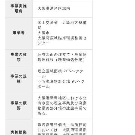
事業実施
大阪港港湾区域内
場所
国土交通省 近畿地方整備
局
事業者
大阪市
大阪湾広域臨海環境整備セ
ンター
事業の種
公有水面の埋立て・廃棄物
類
処理施設（廃棄物処分場）
埋立区域面積 205ヘクタ
事業の規
ール
模
うち廃棄物処分場 95ヘク
タール
大阪港新島地区における公
事業の概
有水面の埋立事業及び廃棄
要
物最終処分場の建設事業で
ある。
環境影響評価法（法施行前
においては、大阪府環境影
実施根拠