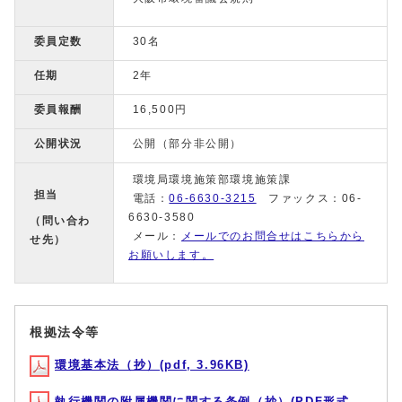
委員定数
30名
任期
2年
委員報酬
16,500円
公開状況
公開（部分非公開）
環境局環境施策部環境施策課
担当
電話：
06-6630-3215
ファックス：06-
6630-3580
（問い合わ
メール：
メールでのお問合せはこちらから
せ先）
お願いします。
根拠法令等
環境基本法（抄）(pdf, 3.96KB)
執行機関の附属機関に関する条例（抄）(PDF形式,