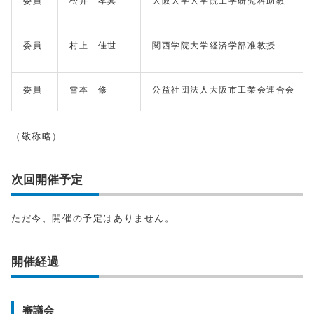
委員
松井 孝典
大阪大学大学院工学研究科助教
委員
村上 佳世
関西学院大学経済学部准教授
委員
雪本 修
公益社団法人大阪市工業会連合会
（敬称略）
次回開催予定
ただ今、開催の予定はありません。
開催経過
審議会