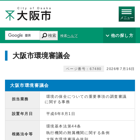
メニュー
検索
他の探し方
検索ヘルプ
大阪市環境審議会
ページ番号：67480
2026年7月16日
大阪市環境審議会
環境の保全についての重要事項の調査審議
担当業務
に関する事務
設置年月日
平成6年8月1日
環境基本法第44条
執行機関の附属機関に関する条例
根拠法令等
大阪市環境審議会規則