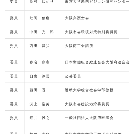
委員
髙村 ゆかり
東京大学未来ビジョン研究センター
委員
辻岡 信也
大阪弁護士会
委員
中田 光一郎
大阪市会環境対策特別委員長
委員
西田 昌弘
大阪商工会議所
委員
春名 康彦
日本労働組合総連合会大阪府連合会
委員
日裏 深雪
公募委員
委員
藤田 香
近畿大学総合社会学部教授
委員
渕上 浩美
大阪市会建設港湾委員長
委員
細井 雅之
一般社団法人大阪府医師会