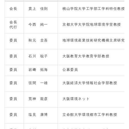
会長
貫上 佳則
桃山学院大学工学部工学科特任教授
会長
今西 純一
京都大学大学院地球環境学堂教授
代行
委員
秋元 圭吾
地球環境産業技術研究機構主席研究
委員
石川 聡子
大阪教育大学教育学部教授
委員
岩﨑 拓海
公募委員
委員
弦間 一雄
大阪経済大学情報社会学部教授
委員
荒神 龍彦
大阪環境ネット
委員
塩見 康博
立命館大学環境都市工学科教授