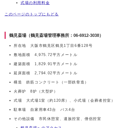
式場の利用料金
このページのトップにもどる
鶴見斎場（鶴見斎場管理事務所：06-6912-3038）
所在地 大阪市鶴見区鶴見1丁目6番128号
敷地面積 4,975.72平方メートル
建築面積 1,829.91平方メートル
延床面積 2,794.02平方メートル
構造 鉄筋コンクリート（一部鉄骨造）
火葬炉 8炉（大型炉）
式場 大式場1室（約120席）、小式場（会葬者控室）
駐車場 自家用車43台 バス4台
その他設備 市民休憩室、遺族控室、僧侶控室
鶴見斎場へのアクセス