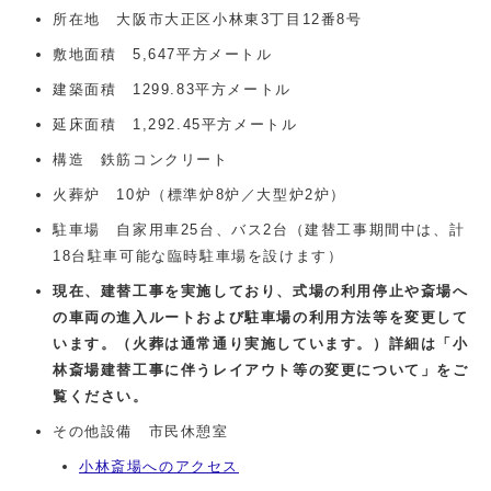
所在地 大阪市大正区小林東3丁目12番8号
敷地面積 5,647平方メートル
建築面積 1299.83平方メートル
延床面積 1,292.45平方メートル
構造 鉄筋コンクリート
火葬炉 10炉（標準炉8炉／大型炉2炉）
駐車場 自家用車25台、バス2台（建替工事期間中は、計
18台駐車可能な臨時駐車場を設けます）
現在、建替工事を実施しており、
式場の利用停止や
斎場へ
の車両の進入ルートおよび駐車場の利用方法等を変更して
います。
（火葬は通常通り実施しています。）
詳細は
「小
林斎場建替工事に伴うレイアウト等の変更について」
をご
覧ください。
その他設備 市民休憩室
小林斎場へのアクセス