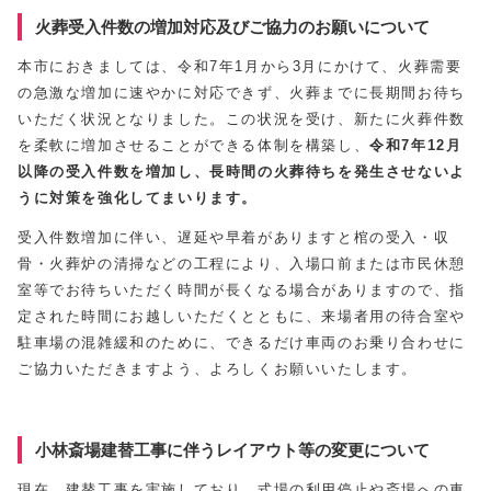
火葬受入件数の増加対応及びご協力のお願いについて
本市におきましては、令和7年1月から3月にかけて、火葬需要
の急激な増加に速やかに対応できず、火葬までに長期間お待ち
いただく状況となりました。この状況を受け、新たに火葬件数
を柔軟に増加させることができる体制を構築し、
令和7年12月
以降の受入件数を増加し、長時間の火葬待ちを発生させないよ
うに対策を強化してまいります。
受入件数増加に伴い、遅延や早着がありますと棺の受入・収
骨・火葬炉の清掃などの工程により、入場口前または市民休憩
室等でお待ちいただく時間が長くなる場合がありますので、指
定された時間にお越しいただくとともに、来場者用の待合室や
駐車場の混雑緩和のために、できるだけ車両のお乗り合わせに
ご協力いただきますよう、よろしくお願いいたします。
小林斎場建替工事に伴うレイアウト等の変更について
現在、建替工事を実施しており、式場の利用停止や斎場への車