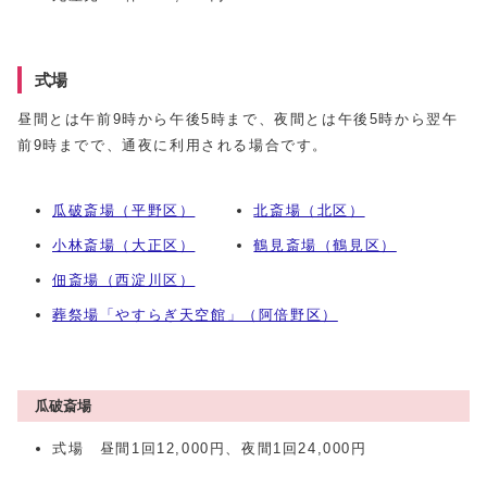
式場
昼間とは午前9時から午後5時まで、夜間とは午後5時から翌午
前9時までで、通夜に利用される場合です。
瓜破斎場（平野区）
北斎場（北区）
小林斎場（大正区）
鶴見斎場（鶴見区）
佃斎場（西淀川区）
葬祭場「やすらぎ天空館」（阿倍野区）
瓜破斎場
式場 昼間1回12,000円、夜間1回24,000円