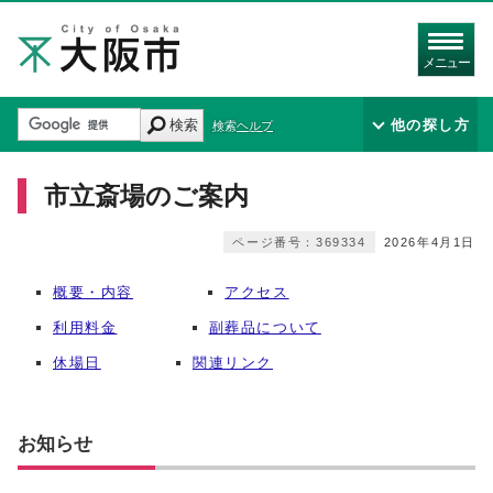
メニュー
検索
他の探し方
検索ヘルプ
市立斎場のご案内
ページ番号：369334
2026年4月1日
概要・内容
アクセス
利用料金
副葬品について
休場日
関連リンク
お知らせ