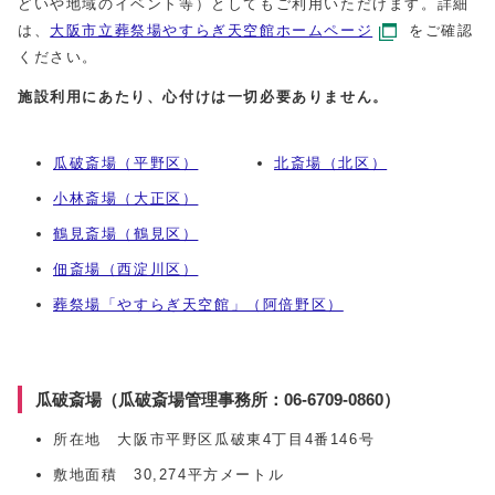
どいや地域のイベント等）としてもご利用いただけます。詳細
は、
大阪市立葬祭場やすらぎ天空館ホームページ
をご確認
ください。
施設利用にあたり、心付けは一切必要ありません。
瓜破斎場（平野区）
北斎場（北区）
小林斎場（大正区）
鶴見斎場（鶴見区）
佃斎場（西淀川区）
葬祭場「やすらぎ天空館」（阿倍野区）
瓜破斎場（瓜破斎場管理事務所：06-6709-0860）
所在地 大阪市平野区瓜破東4丁目4番146号
敷地面積 30,274平方メートル