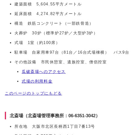
建築面積 5,604.55平方メートル
延床面積 4,274.82平方メートル
構造 鉄筋コンクリート（一部鉄骨造）
火葬炉 30炉（標準炉27炉／大型炉3炉）
式場 1室（約100席）
駐車場 自家用車97台（81台／16台式場棟横） バス9台
その他設備 市民休憩室、遺族控室、僧侶控室
瓜破斎場へのアクセス
式場の利用料金
このページのトップにもどる
北斎場（北斎場管理事務所：06-6351-3042）
所在地 大阪市北区長柄西1丁目7番13号