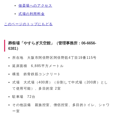
佃斎場へのアクセス
式場の利用料金
このページのトップにもどる
葬祭場「やすらぎ天空館」（管理事務所：06-6656-
6381）
所在地 大阪市阿倍野区阿倍野筋4丁目19番115号
延床面積 6,885平方メートル
構造 鉄骨鉄筋コンクリート
式場 大式場（400席）（分割して中式場（200席）とし
て使用可能）、多目的室 2室
駐車場 72台
その他設備 親族控室、僧侶控室、多目的トイレ、シャワ
ー室