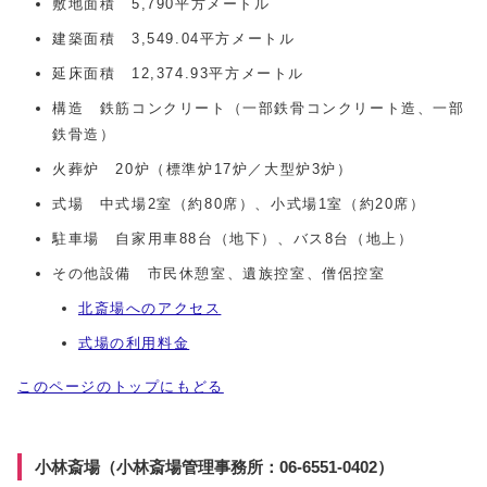
敷地面積 5,790平方メートル
建築面積 3,549.04平方メートル
延床面積 12,374.93平方メートル
構造 鉄筋コンクリート（一部鉄骨コンクリート造、一部
鉄骨造）
火葬炉 20炉（標準炉17炉／大型炉3炉）
式場 中式場2室（約80席）、小式場1室（約20席）
駐車場 自家用車88台（地下）、バス8台（地上）
その他設備 市民休憩室、遺族控室、僧侶控室
北斎場へのアクセス
式場の利用料金
このページのトップにもどる
小林斎場（小林斎場管理事務所：06-6551-0402）