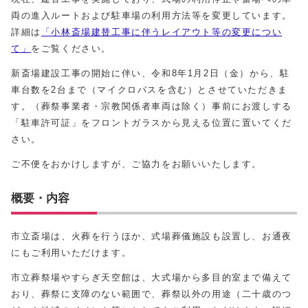
両の進入ルートおよび駐車場の利用方法等を変更しています。
詳細は
「小林斎場建替工事に伴うレイアウト等の変更につい
て」
をご覧ください。
新斎場建設工事の開始に伴い、令和8年1月2日（金）から、駐
車台数を2台まで（マイクロバスを含む）とさせていただきま
す。（葬祭事業者・宗教関係者車両は除く）事前にお渡しする
「駐車許可証」をフロントガラスから見える位置に置いてくだ
さい。
ご不便をおかけしますが、ご協力をお願いいたします。
概要・内容
市立斎場は、火葬を行うほか、式場葬儀施設も設置し、お通夜
にもご利用いただけます。
市立葬祭場やすらぎ天空館は、大式場から多目的室まで備えて
おり、葬祭に支障のない範囲で、葬祭以外の用途（二十歳のつ