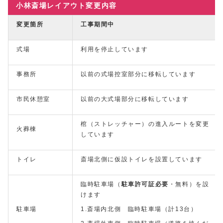
小林斎場レイアウト変更内容
変更箇所
工事期間中
式場
利用を停止しています
事務所
以前の式場控室部分に移転しています
市民休憩室
以前の大式場部分に移転しています
棺（ストレッチャー）の進入ルートを変更
火葬棟
しています
トイレ
斎場北側に仮設トイレを設置しています
臨時駐車場（
駐車許可証必要
・無料）を設
けます
駐車場
1.斎場内北側 臨時駐車場（計13台）