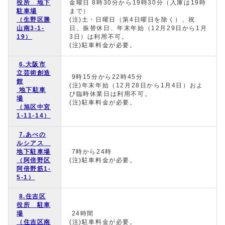
役所 地下
金曜日 8時30分から19時30分（入庫は19時
駐車場
まで）
（生野区勝
(注)土・日曜日（第4日曜日を除く）、祝
山南3-1-
日、振替休日、年末年始（12月29日から1月
19）
3日）は利用不可。
(注)駐車料金が必要。
6.大阪市
立芸術創造
9時15分から22時45分
館
(注)年末年始（12月28日から1月4日）およ
地下駐車
び臨時休業日は利用不可。
場
(注)駐車料金が必要。
（旭区中宮
1-11-14）
7.あべの
ルシアス
地下駐車場
7時から24時
（阿倍野区
(注)駐車料金が必要。
阿倍野筋1-
5-1）
8.住吉区
役所 駐車
場
24時間
（住吉区南
(注)駐車料金が必要。