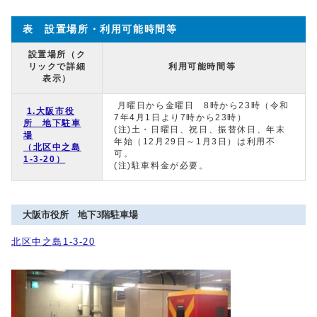
表 設置場所・利用可能時間等
設置場所（ク
リックで詳細
利用可能時間等
表示）
月曜日から金曜日 8時から23時（令和
1.大阪市役
7年4月1日より7時から23時）
所 地下駐車
(注)土・日曜日、祝日、振替休日、年末
場
年始（12月29日～1月3日）は利用不
（北区中之島
可。
1‐3‐20）
(注)駐車料金が必要。
大阪市役所 地下3階駐車場
北区中之島1‐3‐20