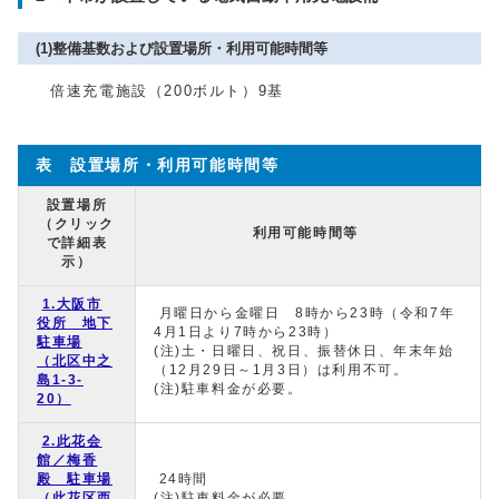
(1)整備基数および設置場所・利用可能時間等
倍速充電施設（200ボルト）9基
表 設置場所・利用可能時間等
設置場所
（クリック
利用可能時間等
で詳細表
示）
1.大阪市
月曜日から金曜日 8時から23時（令和7年
役所 地下
4月1日より7時から23時）
駐車場
(注)土・日曜日、祝日、振替休日、年末年始
（北区中之
（12月29日～1月3日）は利用不可。
島1‐3‐
(注)駐車料金が必要。
20）
2.此花会
館／梅香
殿 駐車場
24時間
（此花区西
(注)駐車料金が必要。