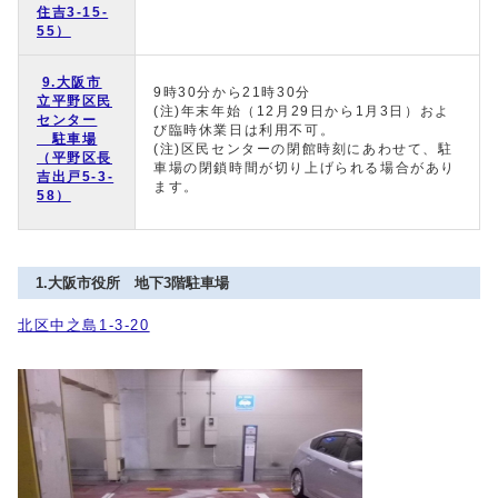
住吉3-15-
55）
9.大阪市
9時30分から21時30分
立平野区民
(注)年末年始（12月29日から1月3日）およ
センター
び臨時休業日は利用不可。
駐車場
(注)区民センターの閉館時刻にあわせて、駐
（平野区長
車場の閉鎖時間が切り上げられる場合があり
吉出戸5-3-
ます。
58）
1.大阪市役所 地下3階駐車場
北区中之島1‐3‐20