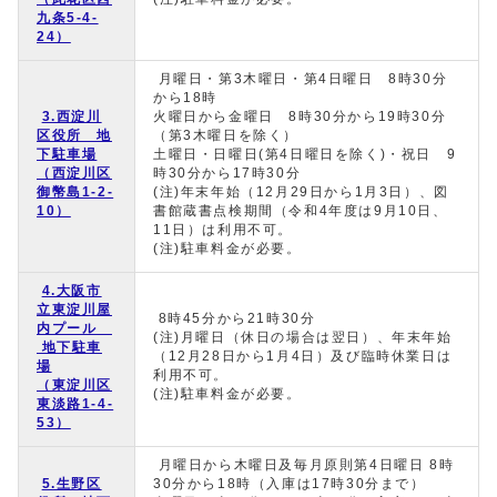
九条5-4-
24）
月曜日・第3木曜日・第4日曜日 8時30分
から18時
3.西淀川
火曜日から金曜日 8時30分から19時30分
区役所 地
（第3木曜日を除く）
下駐車場
土曜日・日曜日(第4日曜日を除く)・祝日 9
（西淀川区
時30分から17時30分
御幣島1-2-
(注)年末年始（12月29日から1月3日）、図
10）
書館蔵書点検期間（令和4年度は9月10日、
11日）は利用不可。
(注)駐車料金が必要。
4.大阪市
立東淀川屋
8時45分から21時30分
内プール
(注)月曜日（休日の場合は翌日）、年末年始
地下駐車
（12月28日から1月4日）及び臨時休業日は
場
利用不可。
（東淀川区
(注)駐車料金が必要。
東淡路1-4-
53）
月曜日から木曜日及毎月原則第4日曜日 8時
5.生野区
30分から18時（入庫は17時30分まで）