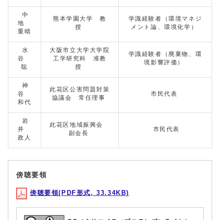
中
熊本学園大学 教
学識経験者（環境マネジ
地
授
メント論、環境化学）
重晴
水
大阪市立大学大学院
学識経験者（廃棄物、環
谷
工学研究科 准教
境影響評価）
聡
授
神
此花区公害問題対策
谷
市民代表
協議会 常任理事
和代
岩
此花区地域振興会
井
市民代表
副会長
政人
傍聴要領
傍聴要領(PDF形式, 33.34KB)