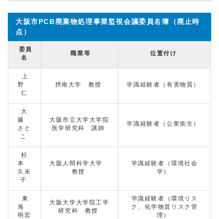
大阪市PCB廃棄物処理事業監視会議委員名簿（廃止時
点）
委員
職業等
位置付け
名
上
野
摂南大学 教授
学識経験者（有害物質）
仁
大
藤
大阪市立大学大学院
学識経験者（公衆衛生）
さと
医学研究科 講師
こ
杉
本
大阪人間科学大学
学識経験者（環境社会
久未
教授
学）
子
東
学識経験者（環境リス
大阪大学大学院工学
海
ク、化学物質リスク管
研究科 教授
明宏
理）