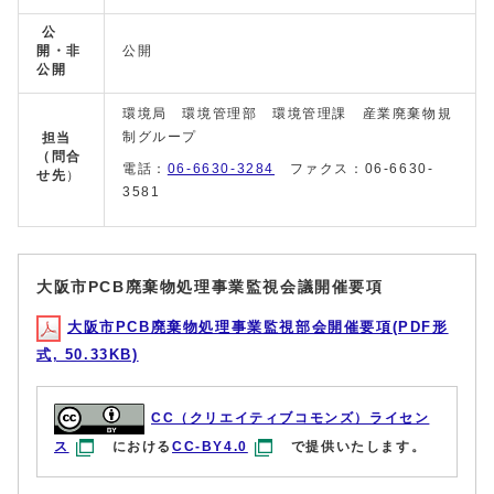
公
開・非
公開
公開
環境局 環境管理部 環境管理課 産業廃棄物規
制グループ
担当
（問合
電話：
06-6630-3284
ファクス：06-6630-
せ先
）
3581
大阪市PCB廃棄物処理事業監視会議開催要項
大阪市PCB廃棄物処理事業監視部会開催要項(PDF形
式, 50.33KB)
CC（クリエイティブコモンズ）ライセン
ス
における
CC-BY4.0
で提供いたします。