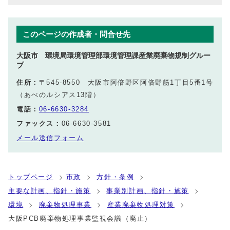
このページの作成者・問合せ先
大阪市 環境局環境管理部環境管理課産業廃棄物規制グルー
プ
住所：
〒545-8550 大阪市阿倍野区阿倍野筋1丁目5番1号
（あべのルシアス13階）
電話：
06-6630-3284
ファックス：
06-6630-3581
メール送信フォーム
トップページ
市政
方針・条例
主要な計画、指針・施策
事業別計画、指針・施策
環境
廃棄物処理事業
産業廃棄物処理対策
大阪PCB廃棄物処理事業監視会議（廃止）