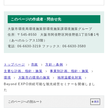
このページの作成者・問合せ先
大阪市環境局環境施策部環境施策課環境施策グループ
住所: 〒545-8550 大阪市阿倍野区阿倍野筋1丁目5番1号
（あべのルシアス13階）
電話: 06-6630-3219 ファックス: 06-6630-3580
トップページ
市政
方針・条例
主要な計画、指針・施策
事業別計画、指針・施策
環境
大阪市の環境の施策
地球温暖化対策
Beyond EXPO持続可能な観光経営セミナーを開催しまし
た
このページへの別ルート
表示