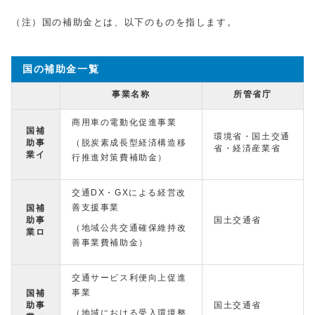
（注）国の補助金とは、以下のものを指します。
国の補助金一覧
事業名称
所管省庁
商用車の電動化促進事業
国補
環境省・国土交通
助事
（脱炭素成長型経済構造移
省・経済産業省
業イ
行推進対策費補助金）
交通DX・GXによる経営改
善支援事業
国補
助事
国土交通省
（地域公共交通確保維持改
業ロ
善事業費補助金）
交通サービス利便向上促進
事業
国補
助事
国土交通省
（地域における受入環境整