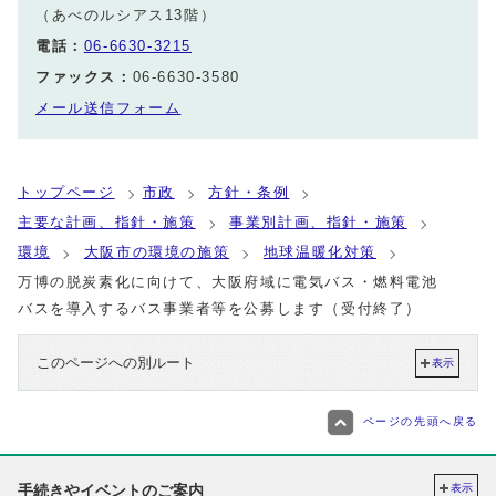
（あべのルシアス13階）
電話：
06-6630-3215
ファックス：
06-6630-3580
メール送信フォーム
トップページ
市政
方針・条例
主要な計画、指針・施策
事業別計画、指針・施策
環境
大阪市の環境の施策
地球温暖化対策
万博の脱炭素化に向けて、大阪府域に電気バス・燃料電池
バスを導入するバス事業者等を公募します（受付終了）
このページへの別ルート
表示
ページの先頭へ戻る
手続きやイベントのご案内
表示