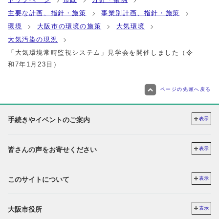
主要な計画、指針・施策
事業別計画、指針・施策
環境
大阪市の環境の施策
大気環境
大気汚染の現況
「大気環境常時監視システム」見学会を開催しました（令
和7年1月23日）
ページの先頭へ戻る
手続きやイベントのご案内
表示
皆さんの声をお寄せください
表示
このサイトについて
表示
大阪市役所
表示