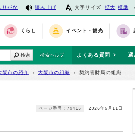
ふりがな
読み上げ
文字サイズ
拡大
標準
くらし
イベント・観光
よくある質問
選
検索
検索ヘルプ
大阪市の紹介
大阪市の組織
契約管財局の組織
ページ番号：79415
2026年5月11日