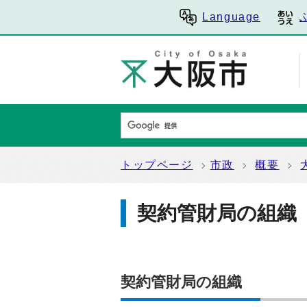
Language
トップページ
市政
概要
契約管財局の組織
契約管財局の組織