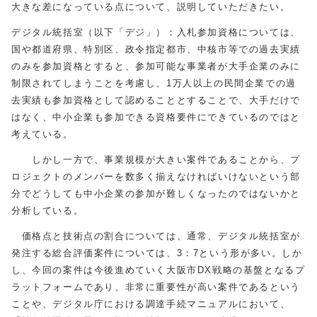
大きな差になっている点について、説明していただきたい。
デジタル統括室（以下「デジ」）：入札参加資格については、
国や都道府県、特別区、政令指定都市、中核市等での過去実績
のみを参加資格とすると、参加可能な事業者が大手企業のみに
制限されてしまうことを考慮し、
1
万人以上の民間企業での過
去実績も参加資格として認めることとすることで、大手だけで
はなく、中小企業も参加できる資格要件にできているのではと
考えている。
しかし一方で、事業規模が大きい案件であることから、プ
ロジェクトのメンバーを数多く揃えなければいけないという部
分でどうしても中小企業の参加が難しくなったのではないかと
分析している。
価格点と技術点の割合については、通常、デジタル統括室が
発注する総合評価案件については、3：7という形が多い。しか
し、今回の案件は今後進めていく大阪市
DX
戦略の基盤となるプ
ラットフォームであり、非常に重要性が高い案件であるという
ことや、デジタル庁における調達手続マニュアルにおいて、