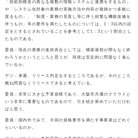
「技術的構造の異なる複数の情報システムと連携をするもの」
や「システム化対象の業務の実施方法や内容が複雑かつ多岐に
渡るもの」、「制度・業務の見直し等に伴う頻繁な機能改修を
伴うもの」等の要件を満たしたものについては、1：3以内の設
定をとするとされていることを参考として1：3という割合とし
たものである。
委員：現在の業務の進捗具合としては、構築過程が間もなく終
わろうかというところと思うが、現状は安定的に問題なく進ん
でいるか。
デジ：来週、リリース判定をするところであるが、今のところ
概ね問題なくリリースできると考えている。
委員：非常に大きな予算規模であり、大阪市共通のクラウドと
いう非常に重要なものであるので、引き続き努めていただけれ
ばと思う。
委員：国内外でみて、今回の資格要件を満たす事業者はどれぐ
らいいるのか。