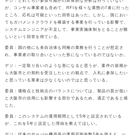
デジ：どれくらい参加可能かの具体的な分析は行っていない
が、コンサル事業者も含めて、RFIを様々な業態の7者に行った
ところ、応札は可能といった回答はあった。しかし、国におい
てもガバメントクラウドを構築する事業を行っている影響で、
システムエンジニアが不足して、事業実施体制をとることが難
しいという回答を得ている。
委員：国の他にも各自治体も同種の業務を行うことが想定さ
れ、事業者の取り合いといった形になっているのではないか。
デジ：一定取り合いのような形になると思うが、案件の規模か
ら大阪市との契約を受注したいとの観点で、入札に参加したい
と思っている業者は少なくないのではと思っている。
委員：価格点と技術点のバランスについては、製品の質が低い
と大阪市の信用にも影響する部分であるため、適正であると感
じた。
委員：このシステムの運用期間として5年と設定されている
が、これを5年と設定した理由を教えてほしい。
デジ：従来のサーバー機器等の運用可能年数5年を踏まえ、一