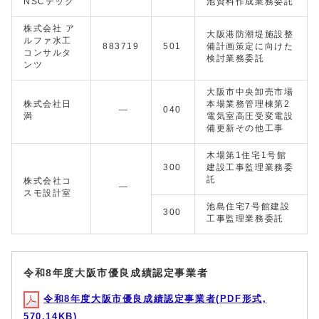
NSCテック
池資料作成業務委託
株式会社 ア
大阪港防潮堤施設整
ルファ水工
883719
501
備計画策定に向けた
コンサルタ
検討業務委託
ンツ
大阪市中央卸売市場
株式会社日
本場業務管理棟第2
—
040
満
電気室高圧受変電設
備更新その他工事
木場第1住宅1号館
300
建設工事監理業務委
託
株式会社コ
—
スモ設計室
池島住宅7号館建設
300
工事監理業務委託
令和8年度大阪市優良成績認定事業者
令和8年度大阪市優良成績認定事業者(PDF形式,
570.14KB)