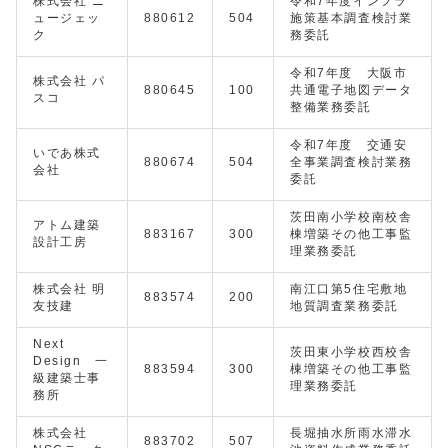
株式会社 ニ
令和7年度インフラ
ュージェッ
880612
504
施策基本調査検討業
ク
務委託
令和7年度 大阪市
株式会社 パ
880645
100
共通電子地図データ
スコ
整備業務委託
令和7年度 交通安
いであ株式
880674
504
全事業調査検討業務
会社
委託
茨田南小学校南校舎
アトム建築
883167
300
棟増築その他工事監
設計工房
理業務委託
株式会社 明
南江口第5住宅敷地
883574
200
友技建
地質調査業務委託
Next
茨田東小学校西校舎
Design 一
883594
300
棟増築その他工事監
級建築士事
理業務委託
務所
株式会社
長堀抽水所雨水滞水
883702
507