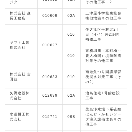
ジタ
その他工事－2
株式会社 森
三津屋小学校東校舎
010609
02A
長工務店
棟他増築その他工事
住之江区平林北2丁
010
目（H-7）外2堤防
補修工事
ヤマト工業
010627
株式会社
東横堀川（本町橋～
010
農人橋間）堤防耐震
対策その他工事
南港魚つり園護岸背
株式会社 吉
010633
010
後浸水対策工事（そ
田組
の2）
矢野建設株
池島住宅7号館建設
012639
02A
式会社
工事
柴島浄水場下系硫酸
水道機工株
ばんど・かせいソー
015741
09B
式会社
ダ注入設備改良その
他工事