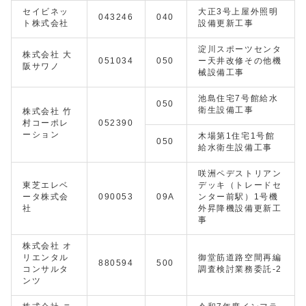
セイビネッ
大正3号上屋外照明
043246
040
ト株式会社
設備更新工事
淀川スポーツセンタ
株式会社 大
051034
050
ー天井改修その他機
阪サワノ
械設備工事
池島住宅7号館給水
050
衛生設備工事
株式会社 竹
村コーポレ
052390
ーション
木場第1住宅1号館
050
給水衛生設備工事
咲洲ペデストリアン
東芝エレベ
デッキ（トレードセ
ータ株式会
090053
09A
ンター前駅）1号機
社
外昇降機設備更新工
事
株式会社 オ
リエンタル
御堂筋道路空間再編
880594
500
コンサルタ
調査検討業務委託-2
ンツ