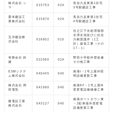
株式会社 シ
長吉六反東第1住宅
015753
02A
マ
3号館建設工事
栗本建設工
長吉六反東第1住宅
015870
02A
業株式会社
4号館建設工事
住之江下水処理場雨
水滞水池並びに住吉
五洋建設株
016852
010
川耐震護岸（1工
式会社
区）築造工事（その
17－1）
有限会社 鈴
野田小学校外壁改修
022060
02A
建
その他工事
ESMシステ
南港I－1号上屋外照
040445
040
ム株式会社
明設備更新工事
株式会社 岡
南港KF－1号上屋外
041680
040
田電気
受変電設備補修工事
南港ポートタウン東
隆電設工業
043127
040
－2駐車場外受変電
株式会社
設備更新工事