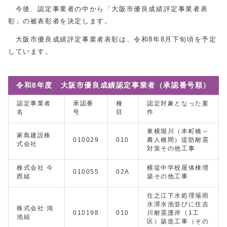
今後、認定事業者の中から「大阪市優良成績評定事業者表
彰」の被表彰者を決定します。
大阪市優良成績評定事業者表彰は、令和8年8月下旬頃を予定
しています。
令和8年度 大阪市優良成績認定事業者（承認番号順）
認定事業者
承認番
種
認定対象となった案
名
号
目
件
東横堀川（本町橋～
家島建設株
010029
010
農人橋間）堤防耐震
式会社
対策その他工事
株式会社 今
横堤中学校屋体棟増
010055
02A
西組
築その他工事
住之江下水処理場雨
水滞水池並びに住吉
株式会社 鴻
010198
010
川耐震護岸（1工
池組
区）築造工事（その