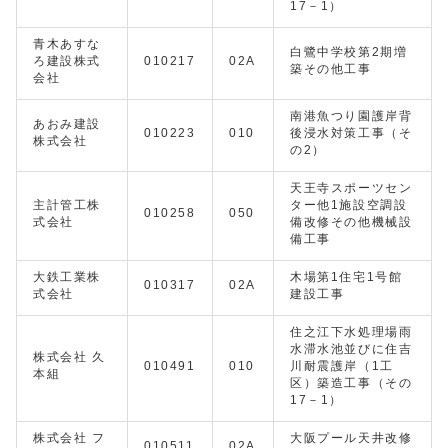
17－1）
青木あすな
白鷺中学校第2期増
ろ建設株式
010217
02A
築その他工事
会社
南港魚つり園護岸背
あおみ建設
010223
010
後浸水対策工事（そ
株式会社
の2）
天王寺スポーツセン
主計管工株
ター他1施設空調設
010258
050
式会社
備改修その他機械設
備工事
大鉄工業株
木場第1住宅1号館
010317
02A
式会社
建設工事
住之江下水処理場雨
水滞水池並びに住吉
株式会社 久
010491
010
川耐震護岸（1工
本組
区）築造工事（その
17－1）
株式会社 フ
大阪プール天井改修
010511
02A