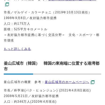
市長／ゲルゲイ・カラーチョニ（2019年10月13日就任）
1998年9月8日／友好協力都市提携
人口：約175万人
面積：525平方キロメートル
＜友好協力都市提携に基づく交流分野＞ 文化・スポーツ・都
市環境
もっと詳しくみる
釜山広域市（韓国） 韓国の東南端に位置する港湾都
市
釜山広域市の概要 参考：
釜山広域市のホームページへ
市長／朴亨埈(パク・ヒョンジュン) (2021年4月8日就任)
2008年5月21日／友好協力都市提携
人口：約346万人(2020年4月現在)