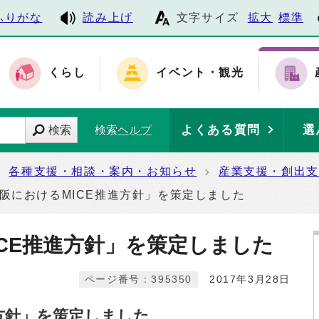
ふりがな
読み上げ
文字サイズ
拡大
標準
くらし
イベント・観光
よくある質問
選
検索
検索ヘルプ
各種支援・相談・案内・お知らせ
産業支援・創出支
阪におけるMICE推進方針」を策定しました
CE推進方針」を策定しました
ページ番号：395350
2017年3月28日
進方針」を策定しました