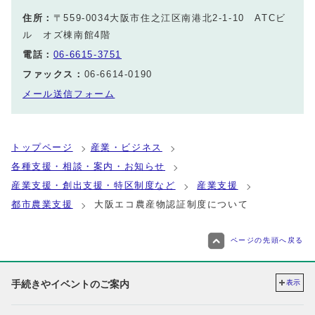
住所：
〒559-0034大阪市住之江区南港北2‐1‐10 ATCビ
ル オズ棟南館4階
電話：
06‐6615‐3751
ファックス：
06‐6614‐0190
メール送信フォーム
トップページ
産業・ビジネス
各種支援・相談・案内・お知らせ
産業支援・創出支援・特区制度など
産業支援
都市農業支援
大阪エコ農産物認証制度について
ページの先頭へ戻る
手続きやイベントのご案内
表示