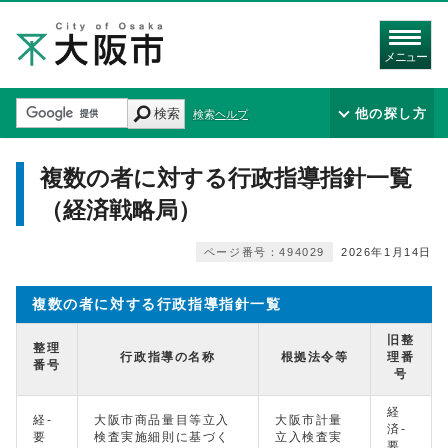
メニュー
検索
他の探し方
検索ヘルプ
複数の者に対する行政指導指針一覧
（経済戦略局）
ページ番号：494029
2026年1月14日
複数の者に対する行政指導指針一覧
旧整
整理
行政指導の名称
根拠法令等
理番
番号
号
経
経-
大阪市商品量目等立入
大阪市計量
済-
要
検査実施細則に基づく
立入検査実
要