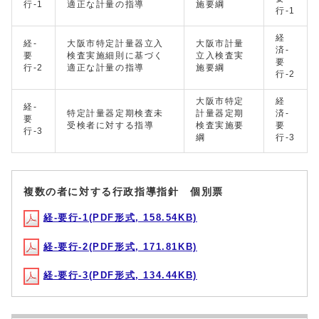
行-1
適正な計量の指導
施要綱
行-1
経
経-
大阪市特定計量器立入
大阪市計量
済-
要
検査実施細則に基づく
立入検査実
要
行-2
適正な計量の指導
施要綱
行-2
大阪市特定
経
経-
特定計量器定期検査未
計量器定期
済-
要
受検者に対する指導
検査実施要
要
行-3
綱
行-3
複数の者に対する行政指導指針 個別票
経‐要行‐1(PDF形式, 158.54KB)
経‐要行‐2(PDF形式, 171.81KB)
経‐要行‐3(PDF形式, 134.44KB)