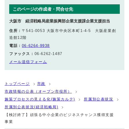
このページの作成者・問合せ先
大阪市 経済戦略局産業振興部企業支援課企業支援担当
住所：
〒541‐0053 大阪市中央区本町1‐4‐5 大阪産業創
造館12階
電話：
06‐6264-9938
ファックス：
06‐6262-1487
メール送信フォーム
トップページ
市政
市政情報の公表（オープン市役所）
施策プロセスの見える化(施策カルテ)
所属別公表状況
所属別公表状況(経済戦略局)
【検討終了】頑張る中小企業のビジネスチャンス獲得支援
事業