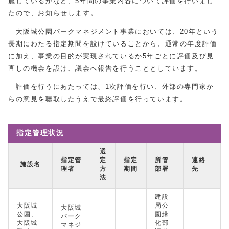
施しているかなど、5年間の事業内容について評価を行いまし
たので、お知らせします。
大阪城公園パークマネジメント事業においては、20年という
長期にわたる指定期間を設けていることから、通常の年度評価
に加え、事業の目的が実現されているか5年ごとに評価及び見
直しの機会を設け、議会へ報告を行うこととしています。
評価を行うにあたっては、1次評価を行い、外部の専門家か
らの意見を聴取したうえで最終評価を行っています。
指定管理状況
選
指定管
定
指定
所管
連絡
施設名
理者
方
期間
部署
先
法
建設
大阪城
局公
大阪城
公園、
園緑
パーク
大阪城
化部
マネジ