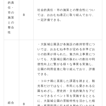
的責
任・
社会的責任・市の施策との整合性につい
市の
B
ては、おおむね適正に取り組んでおり、
施策
一定評価できる。
との
整合
性
・大阪城公園及び各施設の維持管理につ
いては、おおむね本市が定める水準どお
りの効果が得られた。魅力向上事業につ
いても、大阪城公園の賑わいの創出や利
便性向上に繋がる様々な事業を実施し、
公園の利用促進に取り組んでおり、評価
できる。
・コロナ禍に直面した課題を踏まえ、観
光客だけではなく、市民にも愛される公
園をめざし、歴史的・文化的魅力をアピ
ールできるイベント等を実施するととも
に、大阪城公園の景観特性を活かした植
総合
B
栽・庭園管理に引き続き努めていただき