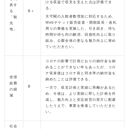
ける収益で収支を支えた点は評価でき
表す
る。
る
B＋
天守閣の入館者数増加に対応するため、
「観
Webチケット販売促進・開館延長・改札
光
周りの整備を実施した。引き続き、待ち
地」
時間や待ち列の解消、回遊性向上に取り
組み、公園全体の更なる魅力向上に努め
ていただきたい。
コロナの影響で計画どおりの納付金を納
めることができない年もあったが、コロ
ナ収束後はコロナ前と同水準の納付金を
管理
納めたことは評価できる。
経費
B
一方で、収支計画と実績に乖離があるた
の縮
め、今後は、より実績に即した計画を作
減
成し、魅力向上と安定経営の双方に配慮
したうえで、事業を推進していただきた
い。
社会