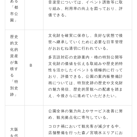
ある
音楽堂については、イベント誘致等に取
「都
り組み、利用率の向上を図っており、評
市公
価できる。
園」
文化財を確実に保存し、良好な状態で後
歴史
世へ継承していくために必要な日常管理
的文
がおおむね適切に行われている。
化的
資産
多言語対応の史跡案内・櫓の特別公開等
が集
文化財の価値を伝える取組みや歴史的特
B
積す
性を活かしたイベントを積極的に行って
る
おり、評価できる。公園の案内板整備計
「特
画については、特別史跡の歴史や文化財
別史
の魅力発信、歴史的景観への配慮を踏ま
跡」
え、今後さらに進めていただきたい。
公園全体の魅力向上やサービス改善に努
め、観光拠点化に寄与している。
コロナ禍において観光客が減少する中、
大阪
店舗整備を行った森ノ宮噴水エリアにお
を代