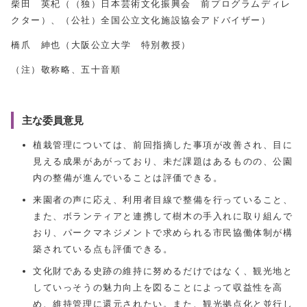
柴田 英杞（（独）日本芸術文化振興会 前プログラムディレ
クター）、（公社）全国公立文化施設協会アドバイザー）
橋爪 紳也（大阪公立大学 特別教授）
（注）敬称略、五十音順
主な委員意見
植栽管理については、前回指摘した事項が改善され、目に
見える成果があがっており、未だ課題はあるものの、公園
内の整備が進んでいることは評価できる。
来園者の声に応え、利用者目線で整備を行っていること、
また、ボランティアと連携して樹木の手入れに取り組んで
おり、パークマネジメントで求められる市民協働体制が構
築されている点も評価できる。
文化財である史跡の維持に努めるだけではなく、観光地と
していっそうの魅力向上を図ることによって収益性を高
め、維持管理に還元されたい。また、観光拠点化と並行し