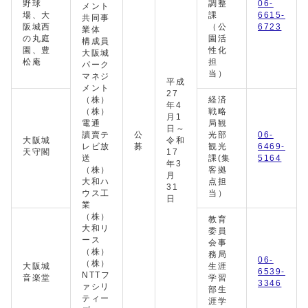
野球
調整
06-
メント
場、大
課
6615-
共同事
阪城西
（公
6723
業体
の丸庭
園活
構成員
園、豊
性化
大阪城
松庵
担
パーク
当）
マネジ
平成
メント
27
（株）
経済
年4
（株）
戦略
月1
電通
局観
日～
讀賣テ
公
光部
06-
大阪城
令和
レビ放
募
観光
6469-
天守閣
17
送
課(集
5164
年3
（株）
客拠
月
大和ハ
点担
31
ウス工
当）
日
業
（株）
教育
大和リ
委員
ース
会事
（株）
務局
06-
（株）
大阪城
生涯
6539-
NTTフ
音楽堂
学習
3346
ァシリ
部生
ティー
涯学