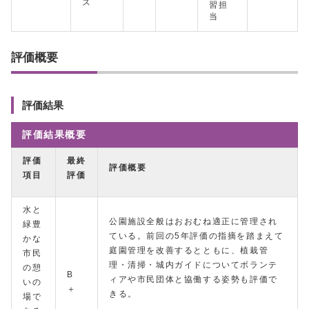
ズ
習担
当
評価概要
評価結果
評価結果概要
評価
最終
評価概要
項目
評価
水と
公園施設全般はおおむね適正に管理され
緑豊
ている。前回の5年評価の指摘を踏まえて
かな
庭園管理を改善するとともに、植栽管
市民
理・清掃・城内ガイドについてボランテ
の憩
B
ィアや市民団体と協働する姿勢も評価で
いの
＋
きる。
場で