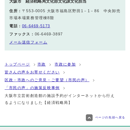
大阪市 経済戦略局文化部文化課文化担当
住所：
〒553-0005 大阪市福島区野田1－1－86 中央卸売
市場本場業務管理棟8階
電話：
06-6469-5173
ファックス：
06-6469-3897
メール送信フォーム
トップページ
市政
市政に参加
皆さんの声をお寄せください
区政・市政へのご意見・ご要望（市民の声）
「市民の声」の施策反映事例
大阪市立芸術創造館の施設予約がインターネットから行え
るようになりました【経済戦略局】
ページの先頭へ戻る