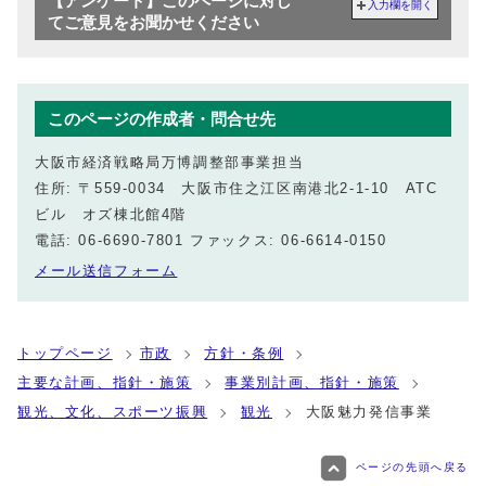
【アンケート】このページに対し
入力欄を開く
てご意見をお聞かせください
このページの作成者・問合せ先
大阪市経済戦略局万博調整部事業担当
住所: 〒559-0034 大阪市住之江区南港北2‐1‐10 ATC
ビル オズ棟北館4階
電話: 06-6690-7801 ファックス: 06-6614-0150
メール送信フォーム
トップページ
市政
方針・条例
主要な計画、指針・施策
事業別計画、指針・施策
観光、文化、スポーツ振興
観光
大阪魅力発信事業
ページの先頭へ戻る