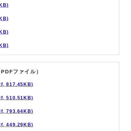
KB)
KB)
KB)
KB)
PDFファイル）
 817.45KB)
 510.51KB)
 793.64KB)
 449.29KB)