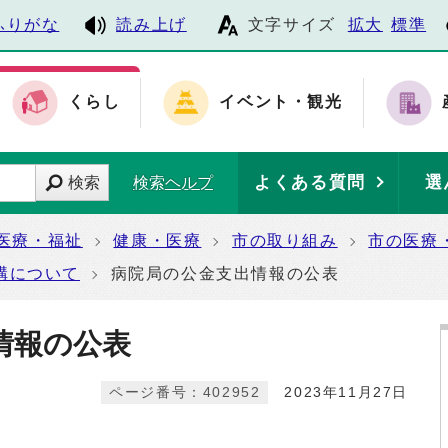
ふりがな
読み上げ
文字サイズ
拡大
標準
くらし
イベント・観光
よくある質問
選
検索
検索ヘルプ
医療・福祉
健康・医療
市の取り組み
市の医療
構について
病院局の公金支出情報の公表
情報の公表
ページ番号：402952
2023年11月27日