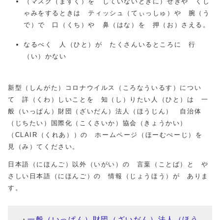
（マスク（ますく）を していないときに）せきや くし
ゃみをするときは ティッシュ（てぃっしゅ）や 腕（う
で）で 口（くち）や 鼻（はな）を 押（お）さえる。
なるべく 人（ひと）が たくさんいるところに 行
（い）かない
新型（しんがた）コロナウイルス（ころなういるす）につい
て 詳（くわ）しいことを 知（し）りたい人（ひと）は 一
般（いっぱん）財団（ざいだん）法人（ほうじん） 自治体
（じちたい）国際化（こくさいか）協会（きょうかい）
（CLAIR（くれあ））の ホームページ（ほーむぺーじ）を
見（み）てください。
日本語（にほんご）以外（いがい）の 言葉（ことば）と や
さしい日本語（にほんご）の 情報（じょうほう）が ありま
す。
一般（いっぱん）財団（ざいだん）法人（ほう