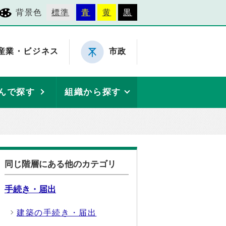
背景色
標準
青
黄
黒
産業・ビジネス
市政
んで探す
組織から探す
同じ階層にある他のカテゴリ
手続き・届出
建築の手続き・届出