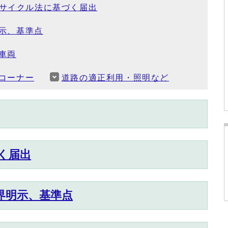
サイクル法に基づく届出
示、基準点
車両
コーナー
道路の適正利用・照明など
く届出
界明示、基準点